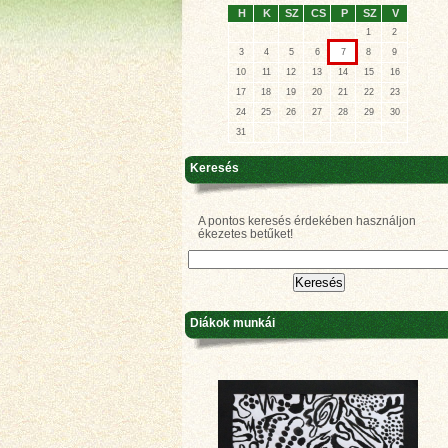
H
K
SZ
CS
P
SZ
V
1
2
3
4
5
6
7
8
9
10
11
12
13
14
15
16
17
18
19
20
21
22
23
24
25
26
27
28
29
30
31
Keresés
A pontos keresés érdekében használjon
ékezetes betűket!
Diákok munkái