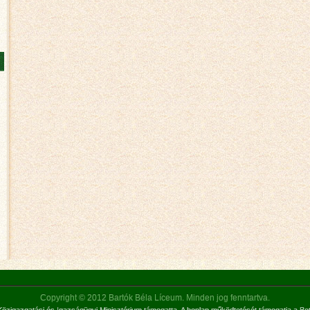
Copyright © 2012 Bartók Béla Líceum. Minden jog fenntartva.