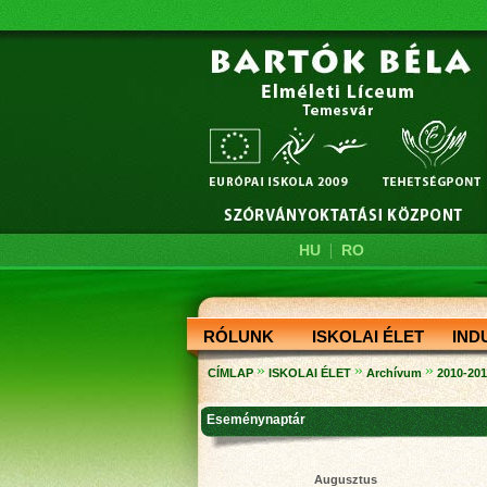
|
HU
RO
RÓLUNK
ISKOLAI ÉLET
IND
»
»
»
CÍMLAP
ISKOLAI ÉLET
Archívum
2010-201
Eseménynaptár
Augusztus