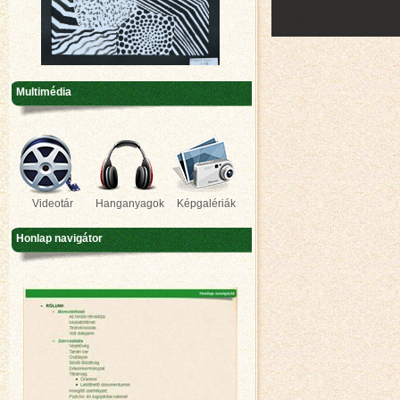
Multimédia
Videotár
Hanganyagok
Képgalériák
Honlap navigátor