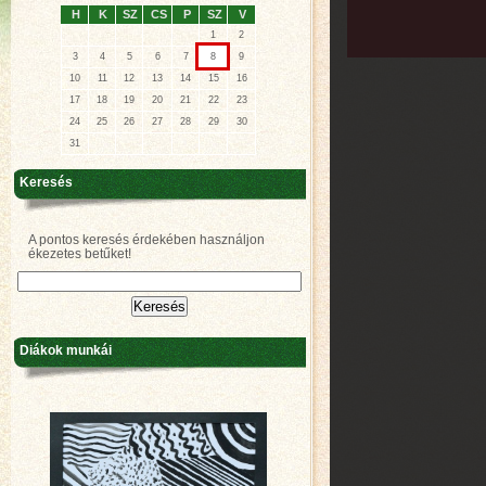
H
K
SZ
CS
P
SZ
V
1
2
3
4
5
6
7
8
9
10
11
12
13
14
15
16
17
18
19
20
21
22
23
24
25
26
27
28
29
30
31
Keresés
A pontos keresés érdekében használjon
ékezetes betűket!
Diákok munkái