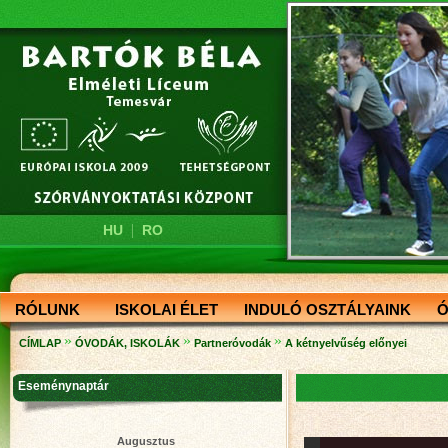
|
HU
RO
RÓLUNK
ISKOLAI ÉLET
INDULÓ OSZTÁLYAINK
Ó
»
»
»
CÍMLAP
ÓVODÁK, ISKOLÁK
Partneróvodák
A kétnyelvűség előnyei
Eseménynaptár
Augusztus