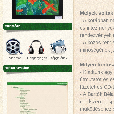
Melyek voltak 
- A korábban m
Multimédia
és intézmények
rendezvények á
- A közös rende
minőségének ja
Videotár
Hanganyagok
Képgalériák
Milyen fontos
Honlap navigátor
- Kiadtunk egy 
útmutatót és e
füzetet és CD-t
- A Bartók Bél
rendszerrel, sp
működéséhez sz