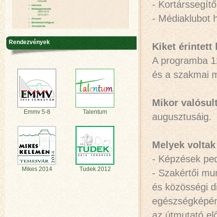
- Kortárssegítő
- Médiaklubot h
Rendezvények
Kiket érintett
A programba 12
és a szakmai m
Mikor valósul
Emmv 5-8
Talentum
augusztusáig.
Melyek voltak
- Képzések ped
Mikes 2014
Tudek 2012
- Szakértői mu
és közösségi d
egészségképéne
az útmutató el