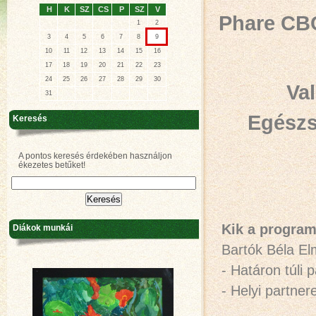
H
K
SZ
CS
P
SZ
V
Phare CB
1
2
3
4
5
6
7
8
9
10
11
12
13
14
15
16
17
18
19
20
21
22
23
24
25
26
27
28
29
30
Val
31
Egészs
Keresés
A pontos keresés érdekében használjon
ékezetes betűket!
Kik a program
Diákok munkái
Bartók Béla El
- Határon túli
- Helyi partn
Bartók B