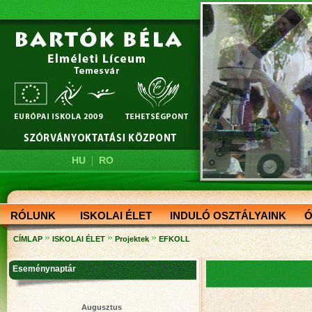
|
HU
RO
RÓLUNK
ISKOLAI ÉLET
INDULÓ OSZTÁLYAINK
Ó
»
»
»
CÍMLAP
ISKOLAI ÉLET
Projektek
EFKOLL
Eseménynaptár
Augusztus