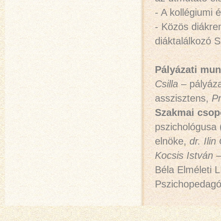
- A kollégiumi
- Közös diákr
diáktalálkozó
Pályázati mun
Csilla
– pályáza
asszisztens,
Pr
Szakmai csop
pszichológusa 
elnöke,
dr. Ilin
Kocsis István
–
Béla Elméleti 
Pszichopedagóg