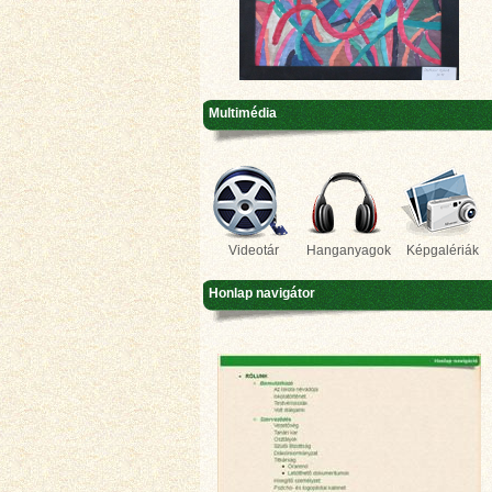
Multimédia
Videotár
Hanganyagok
Képgalériák
Honlap navigátor