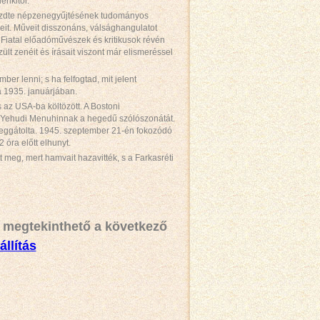
enkitől.
gkezdte népzenegyűjtésének tudományos
eit. Műveit disszonáns, válsághangulatot
. Fiatal előadóművészek és kritikusok révén
lt zenéit és írásait viszont már elismeréssel
r lenni; s ha felfogtad, mit jelent
a 1935. januárjában.
 az USA-ba költözött. A Bostoni
ve Yehudi Menuhinnak a hegedű szólószonátát.
meggátolta. 1945. szeptember 21-én fokozódó
 óra előtt elhunyt.
 meg, mert hamvait hazavitték, s a Farkasréti
a megtekinthető a következő
állítás