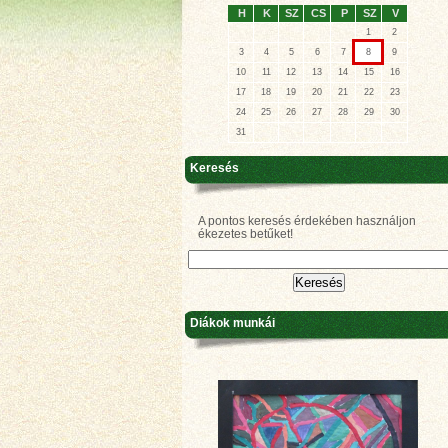
H
K
SZ
CS
P
SZ
V
1
2
3
4
5
6
7
8
9
10
11
12
13
14
15
16
17
18
19
20
21
22
23
24
25
26
27
28
29
30
31
Keresés
A pontos keresés érdekében használjon
ékezetes betűket!
Diákok munkái