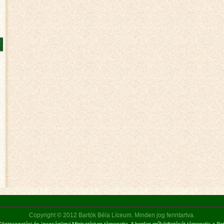
Copyright © 2012 Bartók Béla Líceum. Minden jog fenntartva.