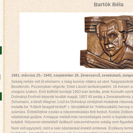
Bartók Béla
1881. március 25.- 1945. szeptember 26. Zeneszerző, zenekutató, zon
Sokáig nehéz volt őt elismerni, s máig komoly vitákra ad okot. Nagyszentmi
Besztercén, Pozsonyban végezte, Erkel László tanítványaként. 18 évesen a
zongora szakon. Első külföldi turnéját 1903-ban tartotta, amin Kossuth-szi
Dohnányi Ernőnél képezte tovább magát, 1907-től pedig a Zeneakadémia zo
Schumann, a késői Wagner, Liszt és Dohnányi zenéjével mutatnak rokonsá
mutatta be "A fából faragott királyfi" c. táncjátékát és "A kékszakállú herceg v
számára. Érdeklődése ezután a népzenekutatás felé fordult, Kodály Zoltánnal
népdalokat gyűjtve. A magyar mellett más nemzetiségek zenéi is foglalkozta
kutatott. Népzenei elemekből építkező szerzeményeire sokáig nem figyeltek 
Nem volt egyszerű, mint a neki népdalokat éneklő emberek. Érzékeny termé