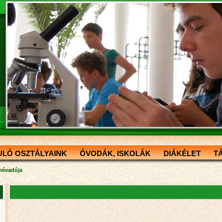
ULÓ OSZTÁLYAINK
ÓVODÁK, ISKOLÁK
DIÁKÉLET
T
 névadója