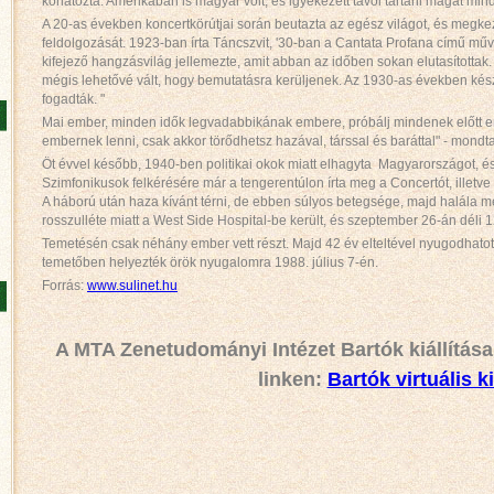
korlátozta. Amerikában is magyar volt, és igyekezett távol tartani magát mind
A 20-as években koncertkörútjai során beutazta az egész világot, és me
feldolgozását. 1923-ban írta Táncszvit, '30-ban a Cantata Profana című műv
kifejező hangzásvilág jellemezte, amit abban az időben sokan elutasítottak
mégis lehetővé vált, hogy bemutatásra kerüljenek. Az 1930-as években készü
fogadták. "
Mai ember, minden idők legvadabbikának embere, próbálj mindenek előtt embe
embernek lenni, csak akkor törődhetsz hazával, társsal és baráttal" - mondt
Öt évvel később, 1940-ben politikai okok miatt elhagyta Magyarországot, és
Szimfonikusok felkérésére már a tengerentúlon írta meg a Concertót, illet
A háború után haza kívánt térni, de ebben súlyos betegsége, majd halála 
rosszulléte miatt a West Side Hospital-be került, és szeptember 26-án déli 12
Temetésén csak néhány ember vett részt. Majd 42 év elteltével nyugodhatott
temetőben helyezték örök nyugalomra 1988. július 7-én.
Forrás:
www.sulinet.hu
A MTA Zenetudományi Intézet Bartók kiállítás
linken:
Bartók virtuális ki