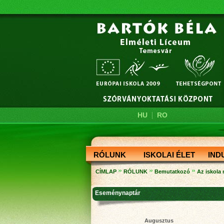
|
HU
RO
RÓLUNK
ISKOLAI ÉLET
IND
»
»
»
CÍMLAP
RÓLUNK
Bemutatkozó
Az iskola
Eseménynaptár
Augusztus