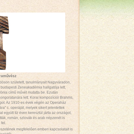
goraművész
klóson született, tanulmányait Nagyváradon,
 budapesti Zeneakadémia hallgatója lett,
mfónia című művét mutatta be. Ezután
ngoratanára lett. Korai kompozíciói Brahms,
got. Az 1910-es évek végén az Operaház
ára" c. operáját, melyek sikert jelentettek
 együtt tíz éven keresztül járta az országot,
tták, román, szlovák és arab népzenét is
fel.
szetének megfelelően emberi kapcsolatait is