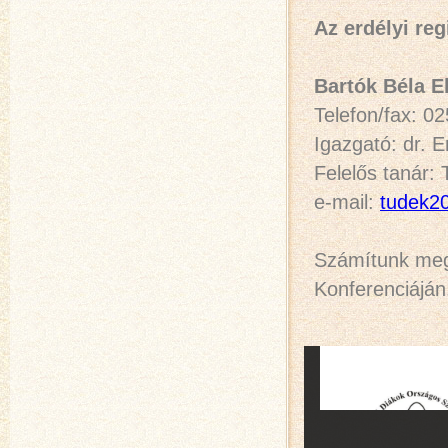
Az erdélyi re
Bartók Béla E
Telefon/fax: 0
Igazgató: dr. E
Felelős tanár:
e-mail:
tudek2
Számítunk megt
Konferenciáján