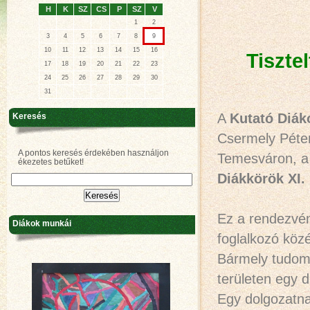
H
K
SZ
CS
P
SZ
V
1
2
3
4
5
6
7
8
9
10
11
12
13
14
15
16
Tiszte
17
18
19
20
21
22
23
24
25
26
27
28
29
30
31
A
Kutató Diák
Keresés
Csermely Péte
A pontos keresés érdekében használjon
Temesváron, a
ékezetes betűket!
Diákkörök XI.
Ez a rendezvén
Diákok munkái
foglalkozó köz
Bármely tudomá
területen egy 
Egy dolgozatn