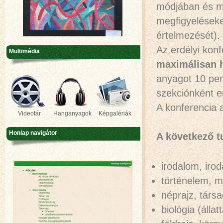
módjában és me
megfigyeléseket
értelmezését).
Az erdélyi kon
Multimédia
maximálisan h
anyagot 10 perc
szekciónként e
A konferencia a
Videotár
Hanganyagok
Képgalériák
Honlap navigátor
A következő t
irodalom, iro
történelem, m
néprajz, tár
biológia (álla