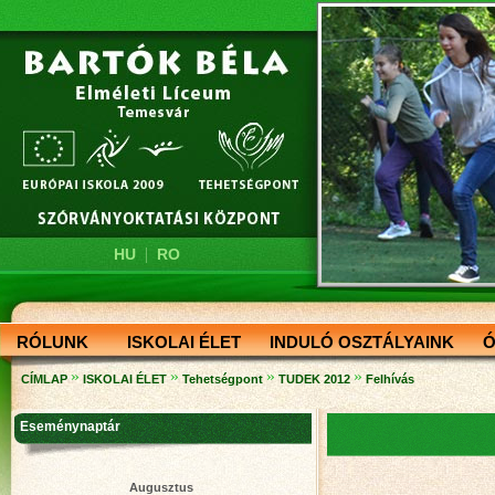
|
HU
RO
RÓLUNK
ISKOLAI ÉLET
INDULÓ OSZTÁLYAINK
Ó
»
»
»
»
CÍMLAP
ISKOLAI ÉLET
Tehetségpont
TUDEK 2012
Felhívás
Eseménynaptár
Augusztus