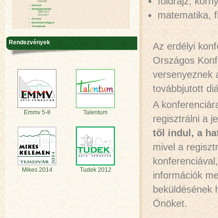
földrajz, kör
matematika, f
Rendezvények
Az erdélyi kon
Országos Konf
versenyeznek a
továbbjutott di
A konferenciár
Emmv 5-8
Talentum
regisztrálni a j
től indul, a ha
mivel a regiszt
konferenciával
Mikes 2014
Tudek 2012
információk me
beküldésének h
Önöket.