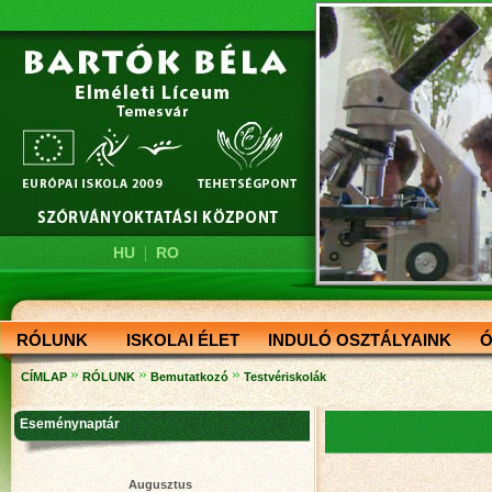
|
HU
RO
RÓLUNK
ISKOLAI ÉLET
INDULÓ OSZTÁLYAINK
Ó
»
»
»
CÍMLAP
RÓLUNK
Bemutatkozó
Testvériskolák
Eseménynaptár
Augusztus