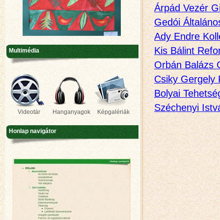
Árpád Vezér G
Gedói Általáno
Ady Endre Kol
Kis Bálint Refo
Multimédia
Orbán Balázs 
Csiky Gergely
Bolyai Tehets
Széchenyi Istv
Videotár
Hanganyagok
Képgalériák
Honlap navigátor