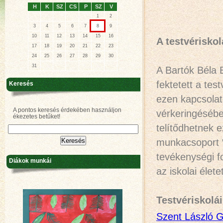
H
K
SZ
CS
P
SZ
V
1
2
3
4
5
6
7
8
9
10
11
12
13
14
15
16
A testvériskol
17
18
19
20
21
22
23
24
25
26
27
28
29
30
31
A Bartók Béla 
fektetett a tes
Keresés
ezen kapcsolat
A pontos keresés érdekében használjon
vérkeringésébe
ékezetes betűket!
telítődhetnek 
munkacsoport “
tevékenységi f
Diákok munkái
az iskolai élete
Testvériskolá
Szent László 