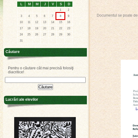
L
M
M
J
V
S
D
1
2
Documentul se poate d
3
4
5
6
7
8
9
10
11
12
13
14
15
16
17
18
19
20
21
22
23
24
25
26
27
28
29
30
31
Căutare
Pentru o căutare cât mai precisă folosiţi
diacritice!
Lucrări ale elevilor