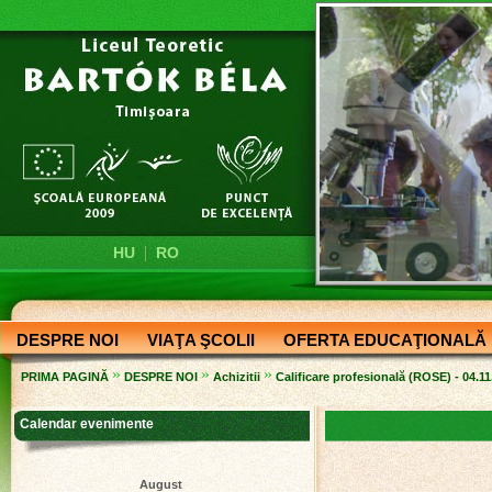
|
HU
RO
DESPRE NOI
VIAŢA ŞCOLII
OFERTA EDUCAŢIONALĂ
»
»
»
PRIMA PAGINĂ
DESPRE NOI
Achizitii
Calificare profesională (ROSE) - 04.1
Calendar evenimente
August