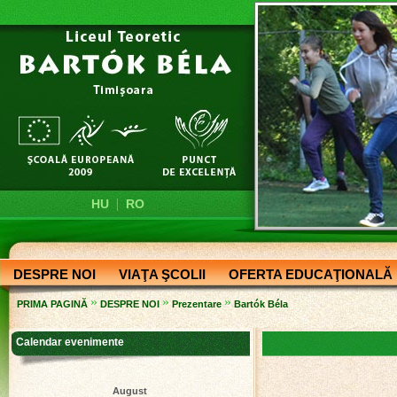
|
HU
RO
DESPRE NOI
VIAŢA ŞCOLII
OFERTA EDUCAŢIONALĂ
»
»
»
PRIMA PAGINĂ
DESPRE NOI
Prezentare
Bartók Béla
Calendar evenimente
August