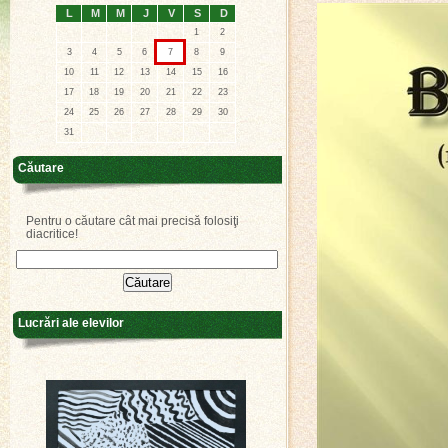
L
M
M
J
V
S
D
1
2
3
4
5
6
7
8
9
10
11
12
13
14
15
16
17
18
19
20
21
22
23
24
25
26
27
28
29
30
31
Căutare
Pentru o căutare cât mai precisă folosiţi
diacritice!
Lucrări ale elevilor