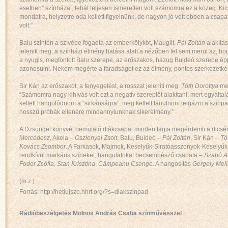
esetben” színházat, tehát teljesen ismeretlen volt számomra ez a közeg. Kic
mondatra, helyzetre oda kellett figyelnünk, de nagyon jó volt ebben a csa
volt.”
Balu szintén a szívébe fogadta az emberkölyköt, Mauglit.
Pál Zoltán
alakítás
jelenik meg, a színházi élmény hatása alatt a nézőben fel sem merül az, ho
a nyugis, megfontolt Balu szerepe, az erőszakos, hazug Buldeó szerepe ép
azonosulni. Nekem megérte a fáradságot ez az élmény, pontos szerkezetkén
Sir Kán az erőszakot, a fenyegetést, a rosszat jeleníti meg.
Tóth Dorottya
meg
“Számomra nagy kihívás volt ezt a negatív szereplőt alakítani, mert egyál
kellett hangolódnom a “sirkánságra”, meg kellett tanulnom leigázni a szín
hosszú próbák ellenére mindannyiunknak sikerélmény.”
A Dzsungel könyvét bemutató diákcsapat minden tagja megérdemli a dicsér
Mercédesz
, Akela –
Oszlonyai Zsolt
, Balu, Buldeó –
Pál Zoltán
, Sir Kán –
Tó
Kovács Zsombor
. A Farkasok, Majmok, Keselyűk-Siratóasszonyok-Keselyű
rendkívül markáns színeket, hangulatokat becsempésző csapata –
Szabó A
Fodor Zsófia
,
Stan Krisztina
,
Câmpeanu Csenge
. A hangosítás
Gergely Mel
(m.z.)
Forrás: http://hetiujszo.hhrf.org/?s=diakszinpad
Rádióbeszélgetés Molnos András Csaba színművésszel
: