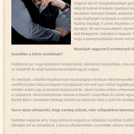
Nagyon sok jó mozgáskészségű gyer
elég jól tudnak énekelni, ráadásul ol
darabban szereplő állatok, amelyek
nagy segítséget nyújtanak a színész
Kipling darabját. A zenei részekhez 
darabjai. Mi nem musicalként, hanem
dalt kihagytunk, másokat a magunk “f
hogy a szereposztásban kinek volt e
Munkájuk nagyszerű eredményét lát
hozadéka a közös munkának?
Feltétlenül az, hogy különböző érdeklődésű, kölönböző korosztályú, más-m
az elmúlt fél év alatt összekovácsolódott egy jó csapat.
Az iskolával, a Bartók Alapítvánnyal összhangban kívánjuk intézményesíten
ezelőtt Aszalos Géza kollégám irányításával már volt ilyen irányú foglalkoz
minden évben egy új darabot mutassunk be, mivel minden évben elmennek
a csapatunk. Most tizenhárman vannak a líceumi csoportban és szinte ugy
Bartók Béla Líceumban mintegy harmincan vesznek részt a színi kör tevéke
Van-e olyan elképzelés, hogy esetleg másutt, más színpadokon bemutas
Nyitottak vagyunk arra, hogy bárhová elvigyük az előadást. A próbák ősztől 
láthatják ezt az előadást itt, a líceum dísztermében, szeretettel várunk mind