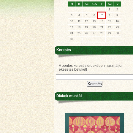
H
K
SZ
CS
P
SZ
V
1
2
3
4
5
6
7
8
9
10
11
12
13
14
15
16
17
18
19
20
21
22
23
24
25
26
27
28
29
30
31
Keresés
A pontos keresés érdekében használjon
ékezetes betűket!
Diákok munkái