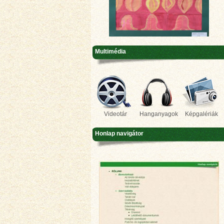
Multimédia
Videotár
Hanganyagok
Képgalériák
Honlap navigátor