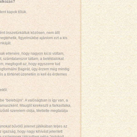
lalkozás?
ent kapok tőlük.
ént összetúrkáltuk közösen, nem állt
gtehetik, figyelmükbe ajánlom ezt a kis
nkáját.
nnak ellenére, hogy nagyon kicsi voltam,
 számtalanszor láttam, a betétdalokat
tam, megfogott az, hogy egyszerre tud
egformálni Bagirát, úgy érzem még mindig
 a történet üzenetén is kell és érdemes
eltől
.
e “belebújni”. A valóságban is így van, a
szként. Mauglit kirekeszti a farkasfalka,
ződő szerelem oldja, Mellette megtalálja
jmokat bűvölő jelenet játékában teljes az
 igazság, hogy nagy kihívást jelentett
 szüleimnek játszottam néha “indokolt