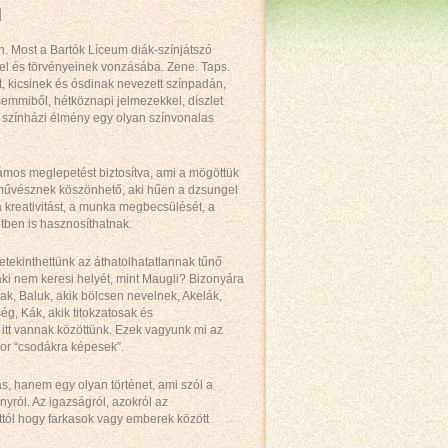
d
on. Most a Bartók Líceum diák-színjátszó
el és törvényeinek vonzásába. Zene. Taps.
, kicsinek és ósdinak nevezett színpadán,
emmiből, hétköznapi jelmezekkel, díszlet
 a színházi élmény egy olyan színvonalas
ámos meglepetést biztosítva, ami a mögöttük
nművésznek köszönhető, aki hűen a dzsungel
a kreativitást, a munka megbecsülését, a
etben is hasznosíthatnak.
 betekinthettünk az áthatolhatatlannak tűnő
 aki nem keresi helyét, mint Maugli? Bizonyára
nak, Baluk, akik bölcsen nevelnek, Akelák,
g, Kák, akik titokzatosak és
tt vannak közöttünk. Ezek vagyunk mi az
or “csodákra képesek”.
, hanem egy olyan történet, ami szól a
nyról. Az igazságról, azokról az
ttól hogy farkasok vagy emberek között