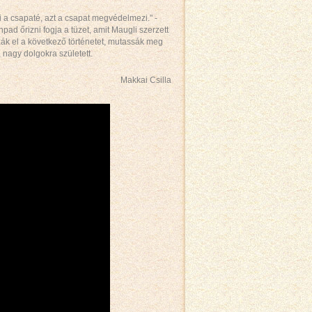
 a csapaté, azt a csapat megvédelmezi." -
pad őrizni fogja a tüzet, amit Maugli szerzett
zák el a következő történetet, mutassák meg
 nagy dolgokra született.
Makkai Csilla