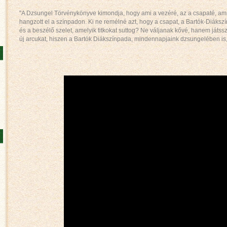
"A Dzsungel Törvénykönyve kimondja, hogy ami a vezéré, az a csapaté, ami
hangzott el a színpadon. Ki ne remélné azt, hogy a csapat, a Bartók-Diákszín
és a beszélő szelet, amelyik titkokat suttog? Ne váljanak kővé, hanem játss
új arcukat, hiszen a Bartók Diákszínpada, mindennapjaink dzsungelében is,