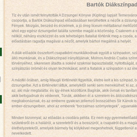
Bartók Diákszínpa
Tíz év után ismét felnyitották A Dzsungel Könyve (Kipling) lapjait Temesvár
csoportja, a Bartók Diákszínpad előadásában kerülhettek a nézők a dzsung
Fények. Mozgás, beszéd és érzelmek, a jó öreg líceum méltatlanul mellőzött
ahol egy egész dzsungellel találta szembe magát a közönség. Csaknem a s
nélkül, néhány eszközzel és sok tehetséges fiatallal történik meg a csoda,
előadásban ragadja magával a nézőt, amelyik bárhol megállná a helyét.
A diák-előadók összeforrt csapatként munkálkodnak együtt a színpadon, sz
álló munkának, és a Diákszínpad irányítójának, Molnos András Csaba szí
törvényéhez, sikeresen átadta a sokévi szakmai tapasztalatát, nyitottságát, 
színjátszás örömét és olyan technikákat, amit a fiatalok a színpadon s az él
A másfél órában, amíg Maugli történetét figyeltük, életre kelt a kis színpad,
dzsungelbe. Azt a történetet láttuk, amelyiktől senki sem menekülhet: ki az,
az, aki már megtalálta: és így élnek közöttünk Bagírák, akik óvnak és taníta
akik befogadnak és védenek, Túnák, akikben él a szerelem és áldozatkészsé
megbabonáznak, és az emberre gyakran jellemző bosszúéhes Sír Kánok is i
ember-dzsungelben, ahol az emberek “borzalmas szörnyetegek”, ugyanakk
Minden bizonnyal, az előadás a csodára példa. Ez nem egy gyermekelőadás
születésről és a halálról, a szeretetről és a bosszúról, a csapatról és a magá
élethelyzetekről, amelyek bármely faj kölykével megeshetnek, függetlenül a
nevelkedett.