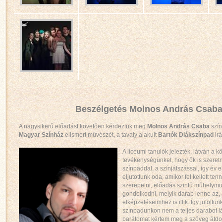
Beszélgetés Molnos András Csaba
A nagysikerű előadást követően kérdeztük meg
Molnos András Csaba
szín
Magyar Színház
elismert művészét, a tavaly alakult
Bartók Diákszínpad
irá
A líceumi tanulók jelezték, látván a 
tevékenységünket, hogy ők is szeret
színpaddal, a színjátszással, így év 
eljutottunk oda, amikor fel kellett te
szerepelni, előadás szintű műhelymu
gondolkodni, melyik darab lenne az, 
elképzeléseimhez is illik. Így jutott
színpadunkon nem a teljes darabot lá
barátomat kértem meg a szöveg átdo