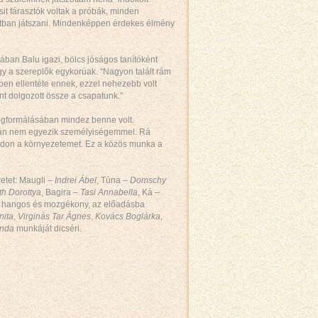
sit fárasztók voltak a próbák, minden
patban játszani. Mindenképpen érdekes élmény
ában Balu igazi, bölcs jóságos tanítóként
gy a szereplők egykorúak. “Nagyon talált rám
pen ellentéte ennek, ezzel nehezebb volt
t dolgozott össze a csapatunk.”
formálásában mindez benne volt.
talán nem egyezik személyiségemmel. Rá
padon a környezetemet. Ez a közös munka a
etet: Maugli –
Indrei Ábel
, Túna –
Domschy
th Dorottya
, Bagira –
Tasi Annabella
, Ká –
k hangos és mozgékony, az előadásba
nita
,
Virginás Tar Ágnes
,
Kovács Boglárka
,
inda
munkáját dicséri.