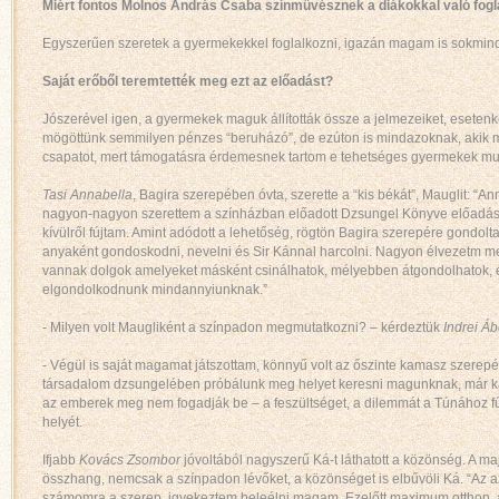
Miért fontos Molnos András Csaba színművésznek a diákokkal való fog
Egyszerűen szeretek a gyermekekkel foglalkozni, igazán magam is sokmind
Saját erőből teremtették meg ezt az előadást?
Jószerével igen, a gyermekek maguk állították össze a jelmezeiket, esetenk
mögöttünk semmilyen pénzes “beruházó”, de ezúton is mindazoknak, akik me
csapatot, mert támogatásra érdemesnek tartom e tehetséges gyermekek mu
Tasi Annabella
, Bagira szerepében óvta, szerette a “kis békát”, Mauglit: “A
nagyon-nagyon szerettem a színházban előadott Dzsungel Könyve előadást,
kívülről fújtam. Amint adódott a lehetőség, rögtön Bagira szerepére gondol
anyaként gondoskodni, nevelni és Sir Kánnal harcolni. Nagyon élvezetm m
vannak dolgok amelyeket másként csinálhatok, mélyebben átgondolhatok, és
elgondolkodnunk mindannyiunknak.”
- Milyen volt Maugliként a színpadon megmutatkozni? – kérdeztük
Indrei Áb
- Végül is saját magamat játszottam, könnyű volt az őszinte kamasz szerepéb
társadalom dzsungelében próbálunk meg helyet keresni magunknak, már kama
az emberek meg nem fogadják be – a feszültséget, a dilemmát a Túnához fű
helyét.
Ifjabb
Kovács Zsombor
jóvoltából nagyszerű Ká-t láthatott a közönség. A ma
összhang, nemcsak a színpadon lévőket, a közönséget is elbűvöli Ká. “Az az
számomra a szerep, igyekeztem beleélni magam. Ezelőtt maximum otthon, a