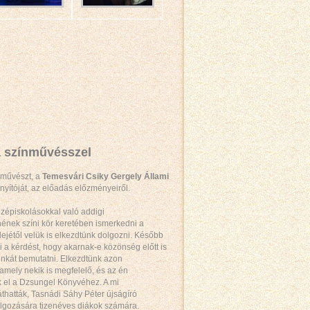
 színművésszel
művészt, a
Temesvári Csiky Gergely Állami
nyítóját, az előadás előzményeiről.
középiskolásokkal való addigi
nének színi kör keretében ismerkedni a
elejétől velük is elkezdtünk dolgozni. Később
nni a kérdést, hogy akarnak-e közönség előtt is
nkát bemutatni. Elkezdtünk azon
amely nekik is megfelelő, és az én
unk el a Dzsungel Könyvéhez. A mi
thatták, Tasnádi Sáhy Péter újságíró
lgozására tizenéves diákok számára.