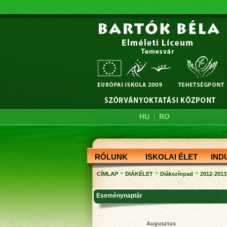
|
HU
RO
RÓLUNK
ISKOLAI ÉLET
IND
»
»
»
CÍMLAP
DIÁKÉLET
Diákszínpad
2012-2013
Eseménynaptár
Augusztus