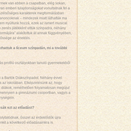
mek van ebben a csapatban, elég sokan,
yan emberi tulajdonságokat vonultatnak fel a
 szélsőséges karakterek megformálásban
tanoncoknak – mindezek miatt láthatták ma
nem nyúltunk hozzá, ezek az ismert musical
 zenés játékként vittük színpadra, néhány
ormájára” alakítottuk át annak függvényében,
rőssége az éneklés.
hattuk a líceum színpadán, mi a további
ás profilú osztályokban tanuló gyermekekből
i a Bartók Diákszínpadot. Néhány évvel
ás az iskolában. Elképzelésünk az, hogy
 diákok, remélhetően folyamatosan megújul
anennyien a gimnáziumi csoportban, vagyis a
nységein.
sák ezt az előadást?
folytatódnak, ősszel az érdeklődők újra
enkit a következő előadásainkra is.