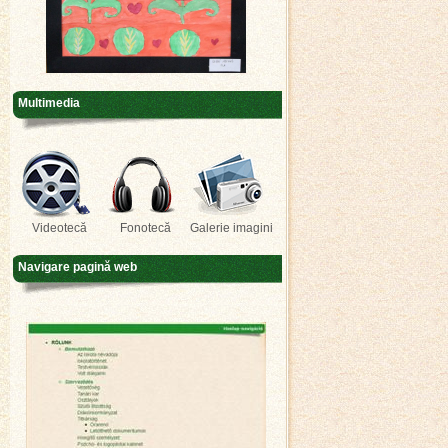
Multimedia
Videotecă
Fonotecă
Galerie imagini
Navigare pagină web