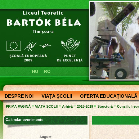
|
HU
RO
DESPRE NOI
VIAŢA ŞCOLII
OFERTA EDUCAŢIONALĂ
»
»
»
»
»
PRIMA PAGINĂ
VIAŢA ŞCOLII
Arhivă
2018-2019
Structură
Consiliul repr
Calendar evenimente
August