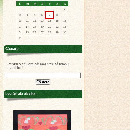
L
M
M
J
V
S
D
1
2
3
4
5
6
7
8
9
10
11
12
13
14
15
16
17
18
19
20
21
22
23
24
25
26
27
28
29
30
31
Căutare
Pentru o căutare cât mai precisă folosiţi
diacritice!
Lucrări ale elevilor