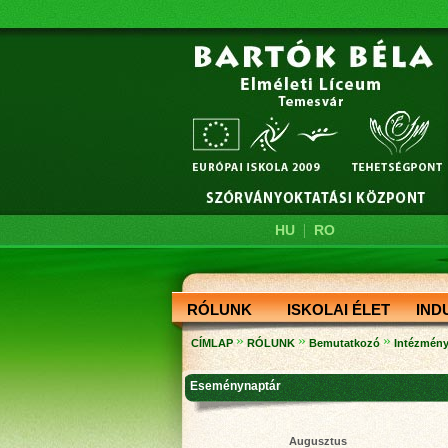
|
HU
RO
RÓLUNK
ISKOLAI ÉLET
IND
»
»
»
CÍMLAP
RÓLUNK
Bemutatkozó
Intézményf
Eseménynaptár
Augusztus