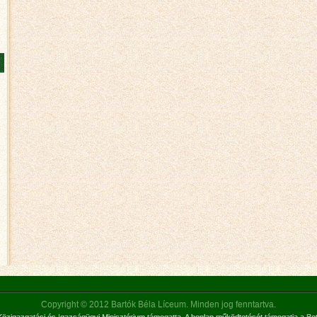
Copyright © 2012 Bartók Béla Líceum. Minden jog fenntartva.