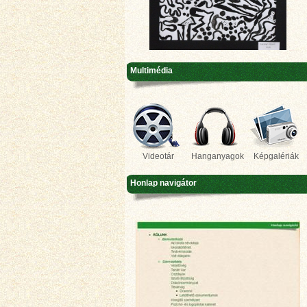
Multimédia
Videotár
Hanganyagok
Képgalériák
Honlap navigátor