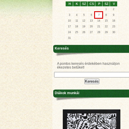
H
K
SZ
CS
P
SZ
V
1
2
3
4
5
6
7
8
9
10
11
12
13
14
15
16
17
18
19
20
21
22
23
24
25
26
27
28
29
30
31
Keresés
A pontos keresés érdekében használjon
ékezetes betűket!
Diákok munkái