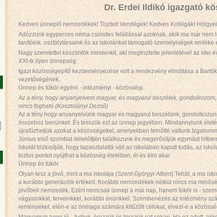
Dr. Erdei Ildikó igazgató k
Kedves ünneplő nemzedékek! Tisztelt Vendégek! Kedves Kollégák! Hölgye
Adózzunk egyperces néma csöndes felállással azoknak, akik ma már nem lehet
tanítóink, osztálytársaink és az iskolánkat támogató személyiségek emléke e
Nagy szeretettel köszöntök mindenkit, aki megtisztelte jelenlétével az ide
XXI-ik ilyen ünnepség.
Igazi közösségépítő kezdeményezése volt a rendezvény elindítása a Bartók 
vezetőségének.
Ünnep és tükör egyéni - intézményi - közösségi.
Az a tény, hogy anyanyelvem magyar, és magyarul beszélek, gondolkozom,
nincs fogható (Kosztolányi Dezső)
Az a tény hogy anyanyelvünk magyar és magyarul beszélünk, gondolkozunk é
összehoz benünket. És tesszük ezt az ünnep jegyében. Mindannyiunk életé
újrafűzhetjük azokat a közösségeket, amelyekben felnőtté váltunk.Izgalomma
Június első szombat délelőttjén találkozunk és megerősítjük egymást hitbe
Iskolát biztosítják, hogy tapasztalattá vált az iskolában kapott tudás, az isk
biztos pontot nyújthat a közösség életében, él és élni akar.
Ünnep és tükör.
Olyan lesz a jövő, mint a ma iskolája (
Szent-Györgyi Albert
) Tehát, a ma is
a korábbi generációk értékeit. Korábbi nemzedékek nélkül nincs ma minőségi
jövőbeli nemzedék. Ezért nemcsak ünnep a mai nap, hanem tükör is - sz
vágyainkkal, terveinkkel, korábbi énünkkel. Szembenézés az intézmény számá
reményeket, eléri-e az önmaga számára kitűzőtt célokat, élvezi-e a közössé