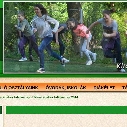
ULÓ OSZTÁLYAINK
ÓVODÁK, ISKOLÁK
DIÁKÉLET
T
»
zedékek találkozója
Nemzedékek találkozója 2014