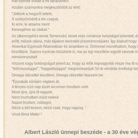
Hát ilyenek voltak a mi tanáraink!!!
Azután számunkra megkezdődött az élet:
"Jöttünk a hegyről lefelé,
S szétszóródott a kis csapat,
Ki erre, ki amarra ment
Keresgélve az utakat."
Az útkeresgélés kinek Temesvárt, kinek más romániai helyiséget jelentett, d
előtt, mások utána, más tájakon keresték jószerencséjüket. Így alakult hog
Amerikai Egyesült Államokban és Izraelben is. Örömmel mondhatom, hogy m
közöttünk. Sajnos nyolcan közülünk is, ma az égi mezőkön együtt vannak me
mindannyiukat!
Viszont nagy boldogságot jelent az, hogy az élők legnagyobb része ma itt 
"bölcsességgel", "higgadtsággal" megünnepeljük 50-ik véndiák érettségi ta
Omaga idézettel kezdtem, Omega idézettel fejezem be:
"Éjszakák sűrűjén vágtam át,
A fényes izzó nap tüzét arcomon hordtam szét.
Most újra, újra itt vagyok,
Nem hozhattam mást neked.
Napot hoztam, csillagot,
Nézd a két kezem, nézd csak, hogy ragyog. "
Vivat Alma Mater !
Albert László ünnepi beszéde - a 30 éve v