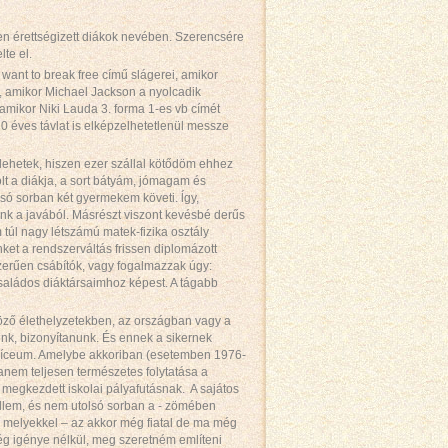
ben érettségizett diákok nevében. Szerencsére
te el.
ant to break free című slágerei, amikor
k, amikor Michael Jackson a nyolcadik
amikor Niki Lauda 3. forma 1-es vb címét
0 éves távlat is elképzelhetetlenül messze
t lehetek, hiszen ezer szállal kötődöm ehhez
t a diákja, a sort bátyám, jómagam és
lsó sorban két gyermekem követi. ĺgy,
nk a javából. Másrészt viszont kevésbé derűs
túl nagy létszámú matek-fizika osztály
ket a rendszerváltás frissen diplomázott
zerűen csábítók, vagy fogalmazzak úgy:
családos diáktársaimhoz képest. A tágabb
böző élethelyzetekben, az országban vagy a
nunk, bizonyítanunk. És ennek a sikernek
a Líceum. Amelybe akkoriban (esetemben 1976-
anem teljesen természetes folytatása a
 megkezdett iskolai pályafutásnak. A sajátos
lem, és nem utolsó sorban a - zömében
fel, melyekkel – az akkor még fiatal de ma még
ség igénye nélkül, meg szeretném említeni