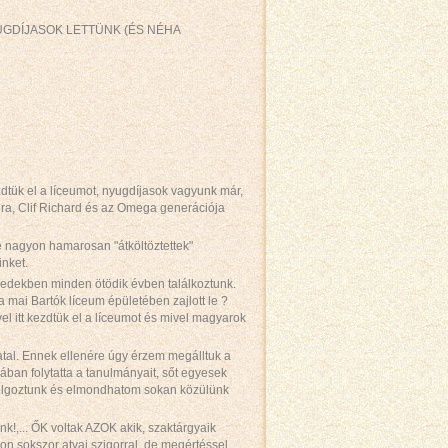
GDÍJASOK LETTÜNK (ÉS NÉHA
tük el a líceumot, nyugdíjasok vagyunk már,
zura, Clif Richard és az Omega generációja
e nagyon hamarosan "átköltöztettek"
inket.
tizedekben minden ötödik évben találkoztunk.
 mai Bartók líceum épületében zajlott le ?
l itt kezdtük el a líceumot és mivel magyarok
tal. Ennek ellenére úgy érzem megálltuk a
lában folytatta a tanulmányait, sőt egyesek
dolgoztunk és elmondhatom sokan közülünk
nk!,... ŐK voltak AZOK akik, szaktárgyaik
yon sokszor atyai szigorral, de megértéssel