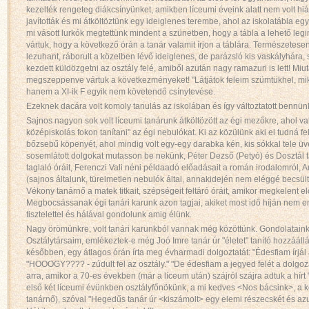
kezelték rengeteg diákcsínyünket, amikben líceumi éveink alatt nem volt hi
javították és mi átköltöztünk egy ideiglenes terembe, ahol az iskolatábla eg
mi vásott lurkók megtettünk mindent a szünetben, hogy a tábla a lehető leg
vártuk, hogy a következő órán a tanár valamit írjon a táblára. Természetesen
lezuhant, ráborult a közelben lévő ideiglenes, de parázsló kis vaskályhára
kezdett küldözgetni az osztály felé, amiből azután nagy ramazuri is lett! Miu
megszeppenve vártuk a következményeket! "Látjátok feleim szümtükhel, mik
hanem a XI-ik F egyik nem követendő csínytevése.
Ezeknek dacára volt komoly tanulás az iskolában és így változtatott bennün
Sajnos nagyon sok volt líceumi tanárunk átköltözött az égi mezőkre, ahol va
középiskolás fokon tanítani" az égi nebulókat. Ki az közülünk aki el tudná fe
bőzsebű köpenyét, ahol mindig volt egy-egy darabka kén, kis sókkal tele üv
sosemlátott dolgokat mutasson be nekünk, Péter Dezső (Petyó) és Dosztál
taglaló óráit, Ferenczi Vali néni példaadó előadásait a román irodalomról, 
(sajnos általunk, türelmetlen nebulók által, annakidején nem eléggé becsült 
Vékony tanárnő a matek titkait, szépségeit feltáró óráit, amikor megkelent 
Megbocsássanak égi tanári karunk azon tagjai, akiket most idő híján nem 
tisztelettel és hálával gondolunk amig élünk.
Nagy örömünkre, volt tanári karunkból vannak még közöttünk. Gondolataink az
Osztálytársaim, emlékeztek-e még Joó Imre tanár úr "életet" tanító hozzáállá
későbben, egy átlagos órán írta meg évharmadi dolgoztatát: "Édesfiam írjál
"HOOOGY???? - zúdult fel az osztály." "De édesfiam a jegyed felét a dolgoz
arra, amikor a 70-es években (már a líceum után) szájról szájra adtuk a hírt "H
első két líceumi évünkben osztályfőnökünk, a mi kedves <Nos bácsink>, a
tanárnő), szóval "Hegedűs tanár úr <kiszámolt> egy elemi részecskét és az