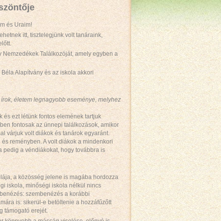
öszöntője
im és Uraim!
nek itt, tisztelegjünk volt tanáraink,
lőtt.
i év Nemzedékek Találkozóját, amely egyben a
Béla Alapítvány és az iskola akkori
 írok, életem legnagyobb eseménye, melyhez
s ezt létünk fontos elemének tartjuk
ben fontosak az ünnepi találkozások, amikor
l várjuk volt diákok és tanárok egyaránt.
n és reményben. A volt diákok a mindenkori
ola pedig a véndiákokat, hogy továbbra is
kolája, a közösség jelene is magába hordozza
 iskola, minőségi iskola nélkül nincs
embenézés: szembenézés a korábbi
ra is: sikerül-e betöltenie a hozzáfűzőtt
g támogató erejét.