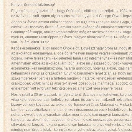
Kedves ünneplő közönség!
Engem ért a megtiszteltetés, hogy Önök előtt, előttetek beszéljek az 1984-
ez az év nem volt éppen olyan borús mint ahogyan azt George Orwell képzel
Abban az évben amikor először csendül fel a Queen zenekar Radio Gaga, I w
elkészül a Discovery űrrepülő, amikor Szarajevóban téli olimpiát rendezne
Grammy díját kapja, amikor Afganisztában még az oroszok harcolnak, vagy 
nyeri el, Vladimir Putin éppen 37 éves. Nagyon távolinak tűnt 2014. Még a 1
volt. És lám: eltelt 30 év.
Kettős érzelmekkel állok most itt Önök előtt. Egyrészt nagy öröm az, hogy it
az iskolához: édesanyám, a jogelőd temesvári magyar vegyes líceumnak vol
öcsém, illetve feleségem - aki jelenleg tanára az intézménynek- és nem uto
amennyiben ebbe az iskolába járni bűn, akkor mi visszaeső bűnözők vagyu
érzelmekkel kell megbírkóznom, ha arra gondolok, hogy az akkori, igaz nem 
kétharmada nincs az országban. Enyhítő körülmény lehet talán az, hogy min
szakemberekként ért, és a hirtelen megnyíló határok, lehetőségek értelems
csábítóbbak voltak mint az akár 3-4 évvel idősebb, de már megállapodott, 
értelemben vett évfolyam tekintetében ez a helyzet nem ennyire rossz.
Nos, ezalatt a 30 év alatt sok minden történt. Számos munkahelyen, külön
világ különböző pontjain kellett bizonyítani. És úgy érzem sikerült helyt áll
bizony volt egy kovácsa: az akkor még Temesvári 2. sz. Matematika-Fizik
ban) be- vagy átiratkozni nem a nemzeti önazonosság egyik hőstette volt, h
néhány évvel előtte a vársoban akkor még itt-ott létező magyar tagozatokon
hangulat, az akkor még nagyobb mértékben létező egészséges versenyszel
elhivatott, jól képzett - oktatói gárda olyan tudással, erényekkel vérteztek 
mindég nem öreg atléták - könnyűszerrel vehették az akadályokat. A teljes