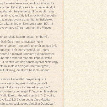
ány. Emlékeztek-e arra, amikor osztályunkat
yszerűen két székre és a falra támaszkodott:
ingatagabb helyzetbe kerüljön. Azután alig
 a tábla, az osztály lelkes ovációi közepette
, s az megrogyanva amerindián füstjeleket
tán a tanár ijedten kirohant a teremből, mi
 vogymuk: isá" ez nem Karinthy Frigyes,
ket az iskola lassan-lassan "emberré".
lószínűleg most is folytatják "Nem
ledni Farkas Tibor tanár úr fehér, bokáig érő,
egecske, drót, borszeszégő, stb., hogy
 tanárnő a magyar irodalom gyöngyszemeit
Auberman tanár úr modern, képeket vetítő
- Juventus ventus!) francia nyelvleckéit, vagy
előttünk matekes-szigorú szemüvegével,...
említünk meg, de akikre hasonló módon
onos tisztelettel irányul feléjük is.
sára amikor egyikünk tört karja miatt
 amiről akarsz az évharmadi anyagból!"
at címére kapod majd!!!". Vagy: emlékeztek-e
allottátok,... Hegedűs tanár úr" - (ő volt az
 következő két évben pedig Vass Magda
után az oroszok azonosították a Dubnában".