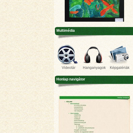
Multimédia
Videotár
Hanganyagok
Képgalériák
Honlap navigátor