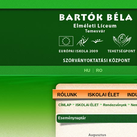
|
HU
RO
RÓLUNK
ISKOLAI ÉLET
IND
»
»
»
CÍMLAP
ISKOLAI ÉLET
Rendezvények
Nem
Eseménynaptár
Augusztus