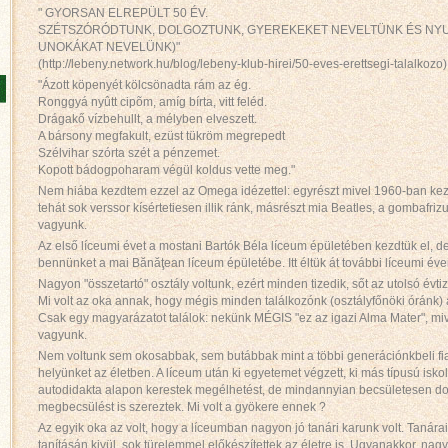
" GYORSAN ELREPÜLT 50 ÉV.
SZÉTSZÓRÓDTUNK, DOLGOZTUNK, GYEREKEKET NEVELTÜNK ÉS NYU
UNOKÁKAT NEVELÜNK)"
(http://lebeny.network.hu/blog/lebeny-klub-hirei/50-eves-erettsegi-talalkozo)
"Ázott köpenyét kölcsönadta rám az ég.
Ronggyá nyûtt cipõm, amíg bírta, vitt feléd.
Drágakő vízbehullt, a mélyben elveszett.
A bársony megfakult, ezüst tükröm megrepedt
Szélvihar szórta szét a pénzemet.
Kopott bádogpoharam végül koldus vette meg."
Nem hiába kezdtem ezzel az Omega idézettel: egyrészt mivel 1960-ban kezd
tehát sok verssor kísértetiesen illik ránk, másrészt mia Beatles, a gombafri
vagyunk.
Az első líceumi évet a mostani Bartók Béla líceum épületében kezdtük el, d
bennünket a mai Bănăţean líceum épületébe. Itt éltük át további líceumi éve
Nagyon "összetartó" osztály voltunk, ezért minden tizedik, sőt az utolsó év
Mi volt az oka annak, hogy mégis minden találkozónk (osztályfőnöki óránk) a
Csak egy magyarázatot találok: nekünk MÉGIS "ez az igazi Alma Mater", mive
vagyunk.
Nem voltunk sem okosabbak, sem butábbak mint a többi generációnkbeli fia
helyünket az életben. A líceum után ki egyetemet végzett, ki más típusú isko
autodidakta alapon kerestek megélhetést, de mindannyian becsületesen 
megbecsülést is szereztek. Mi volt a gyökere ennek ?
Az egyik oka az volt, hogy a líceumban nagyon jó tanári karunk volt. Tanárai
tanításán kivül, sok türelemmel előkészítettek az életre is. Ugyanakkor, nag