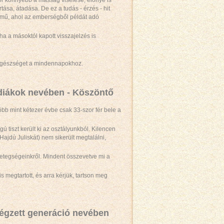
kor könnyebb a másság viselése, előnyé is
tása, átadása. De ez a tudás - érzés - hit
lmű, ahol az emberségből példát adó
a a másoktól kapott visszajelzés is
 egészséget a mindennapokhoz.
i diákok nevében - Köszöntő
több mint kétezer évbe csak 33-szor fér bele a
 tiszt került ki az osztályunkból. Kilencen
Hajdú Juliskát) nem sikerült megtalálni,
betegségeinkről. Mindent összevetve mi a
megtartott, és arra kérjük, tartson meg
végzett generáció nevében