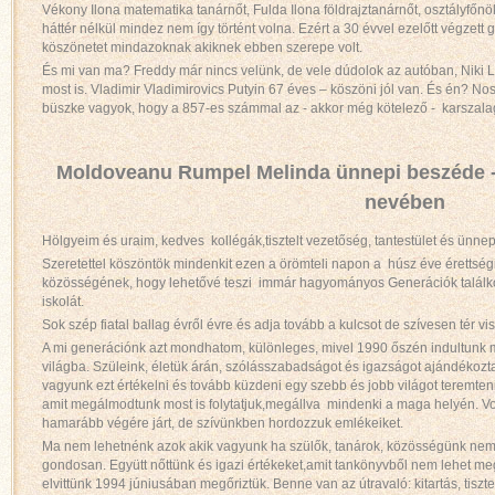
Vékony Ilona matematika tanárnőt, Fulda Ilona földrajztanárnőt, osztályf
háttér nélkül mindez nem így történt volna. Ezért a 30 évvel ezelőtt végz
köszönetet mindazoknak akiknek ebben szerepe volt.
És mi van ma? Freddy már nincs velünk, de vele dúdolok az autóban, Niki
most is. Vladimir Vladimirovics Putyin 67 éves – köszöni jól van. És én? Nos
büszke vagyok, hogy a 857-es számmal az - akkor még kötelező - karszalag
Moldoveanu Rumpel Melinda ünnepi beszéde - 
nevében
Hölgyeim és uraim, kedves kollégák,tisztelt vezetőség, tantestület és ünne
Szeretettel köszöntök mindenkit ezen a örömteli napon a húsz éve érettsé
közösségének, hogy lehetővé teszi immár hagyományos Generációk találkoz
iskolát.
Sok szép fiatal ballag évről évre és adja tovább a kulcsot de szívesen tér vis
A mi generációnk azt mondhatom, különleges, mivel 1990 őszén indultunk mi
világba. Szüleink, életük árán, szólásszabadságot és igazságot ajándékozta
vagyunk ezt értékelni és tovább küzdeni egy szebb és jobb világot teremte
amit megálmodtunk most is folytatjuk,megállva mindenki a maga helyén. Volt
hamarább végére járt, de szívünkben hordozzuk emlékeiket.
Ma nem lehetnénk azok akik vagyunk ha szülők, tanárok, közösségünk nem 
gondosan. Együtt nőttünk és igazi értékeket,amit tankönyvből nem lehet meg
elvittünk 1994 júniusában megőriztük. Benne van az útravaló: kitartás, tiszt