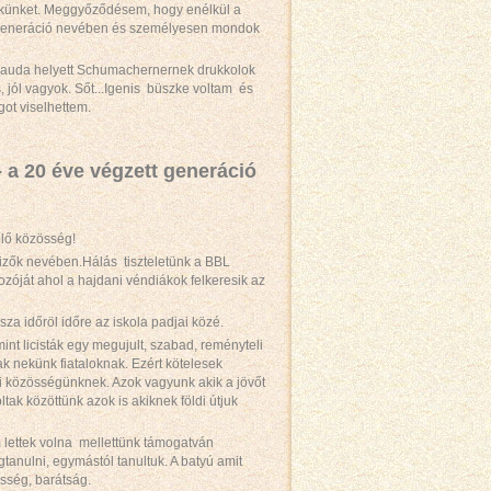
őnökünket. Meggyőződésem, hogy enélkül a
ett generáció nevében és személyesen mondok
 Lauda helyett Schumachernernek drukkolok
, jól vagyok. Sőt...Igenis büszke voltam és
ot viselhettem.
a 20 éve végzett generáció
plő közösség!
gizők nevében.Hálás tiszteletünk a BBL
óját ahol a hajdani véndiákok felkeresik az
sza időröl időre az iskola padjai közé.
nt licisták egy megujult, szabad, reményteli
k nekünk fiataloknak. Ezért kötelesek
ni közösségünknek. Azok vagyunk akik a jövőt
ak közöttünk azok is akiknek földi útjuk
lettek volna mellettünk támogatván
tanulni, egymástól tanultuk. A batyú amit
esség, barátság.