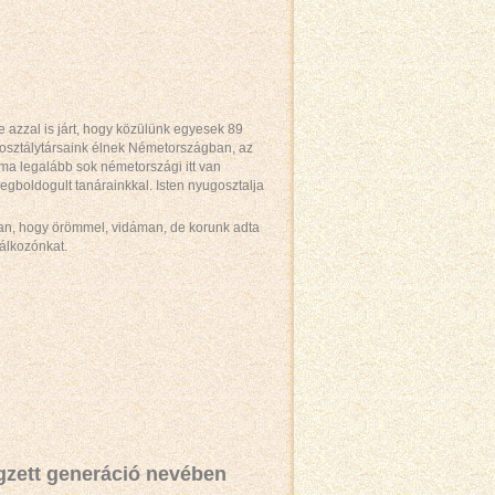
e azzal is járt, hogy közülünk egyesek 89
y osztálytársaink élnek Németországban, az
a legalább sok németországi itt van
gboldogult tanárainkkal. Isten nyugosztalja
van, hogy örömmel, vidáman, de korunk adta
lálkozónkat.
égzett generáció nevében