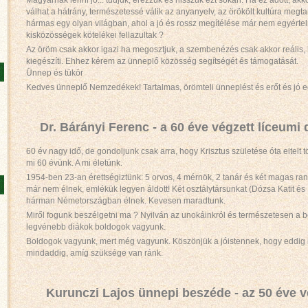
Magyarnak lenni jó... tudjuk, érezzük és hisszük ezt sokan. Ha ez adott, ak
válhat a hátrány, természetessé válik az anyanyelv, az örökölt kultúra megtar
hármas egy olyan világban, ahol a jó és rossz megítélése már nem egyérte
kisközösségek kötelékei fellazultak ?
Az öröm csak akkor igazi ha megosztjuk, a szembenézés csak akkor reális, h
kiegészíti. Ehhez kérem az ünneplő közösség segítségét és támogatását.
Ünnep és tükör
Kedves ünneplő Nemzedékek! Tartalmas, örömteli ünneplést és erőt és jó
Dr. Bárányi Ferenc - a 60 éve végzett líceum
60 év nagy idő, de gondoljunk csak arra, hogy Krisztus születése óta eltelt 
mi 60 évünk. A mi életünk.
1954-ben 23-an érettségiztünk: 5 orvos, 4 mérnök, 2 tanár és két magas rangú
már nem élnek, emlékük legyen áldott! Két osztálytársunkat (Dózsa Katit és 
hárman Németországban élnek. Kevesen maradtunk.
Miről fogunk beszélgetni ma ? Nyilván az unokáinkról és természetesen a 
legvénebb diákok boldogok vagyunk.
Boldogok vagyunk, mert még vagyunk. Köszönjük a jóistennek, hogy eddig is 
mindaddig, amíg szüksége van ránk.
Kurunczi Lajos ünnepi beszéde - az 50 éve 