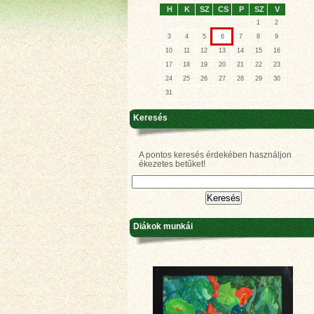
H
K
SZ
CS
P
SZ
V
1
2
3
4
5
6
7
8
9
10
11
12
13
14
15
16
17
18
19
20
21
22
23
24
25
26
27
28
29
30
31
Keresés
A pontos keresés érdekében használjon
ékezetes betűket!
Diákok munkái