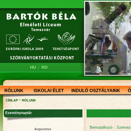
|
HU
RO
RÓLUNK
ISKOLAI ÉLET
INDULÓ OSZTÁLYAINK
Ó
»
CÍMLAP
RÓLUNK
Eseménynaptár
Bemutatkozó
|
Szervez
Augusztus