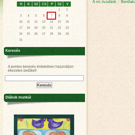
A mi óvodánk
|
Bentlak
H
K
SZ
CS
P
SZ
V
1
2
3
4
5
6
7
8
9
10
11
12
13
14
15
16
17
18
19
20
21
22
23
24
25
26
27
28
29
30
31
Keresés
A pontos keresés érdekében használjon
ékezetes betűket!
Diákok munkái