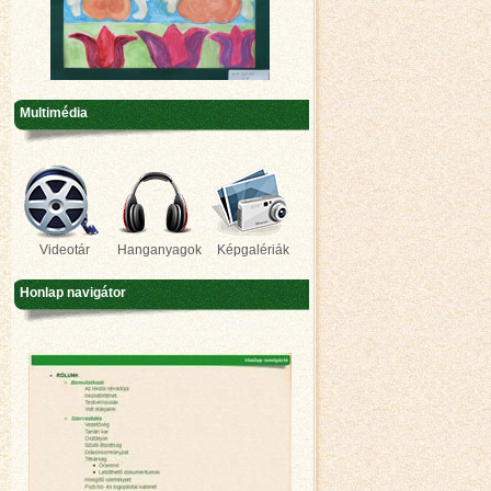
Multimédia
Videotár
Hanganyagok
Képgalériák
Honlap navigátor