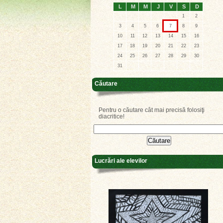
L
M
M
J
V
S
D
1
2
3
4
5
6
7
8
9
10
11
12
13
14
15
16
17
18
19
20
21
22
23
24
25
26
27
28
29
30
31
Căutare
Pentru o căutare cât mai precisă folosiţi
diacritice!
Lucrări ale elevilor