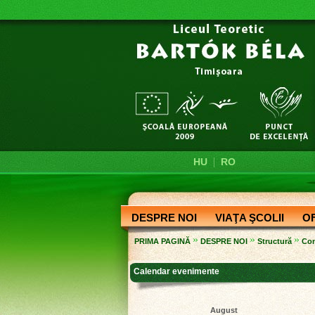
|
HU
RO
DESPRE NOI
VIAŢA ŞCOLII
O
»
»
»
PRIMA PAGINĂ
DESPRE NOI
Structură
Con
Calendar evenimente
August