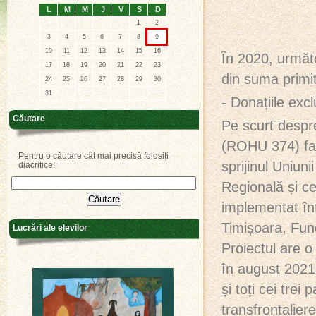
L
M
M
J
V
S
D
1
2
3
4
5
6
7
8
9
10
11
12
13
14
15
16
În 2020, următ
17
18
19
20
21
22
23
din suma primi
24
25
26
27
28
29
30
31
- Donațiile exc
Căutare
Pe scurt despre
(ROHU 374) fac
Pentru o căutare cât mai precisă folosiţi
sprijinul Uniu
diacritice!
Regională și c
implementat înt
Timișoara, Fun
Lucrări ale elevilor
Proiectul are 
în august 2021
și toți cei trei
transfrontaliere