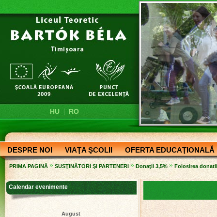
|
HU
RO
DESPRE NOI
VIAŢA ŞCOLII
OFERTA EDUCAŢIONALĂ
»
»
»
PRIMA PAGINĂ
SUSŢINĂTORI ŞI PARTENERI
Donaţii 3,5%
Folosirea donatii
Calendar evenimente
August