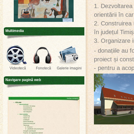
1. Dezvoltarea 
orientării în c
2. Construirea 
în județul Tim
Multimedia
3. Organizare in
- donațiile au f
proiect și const
- pentru a acop
Videotecă
Fonotecă
Galerie imagini
Navigare pagină web