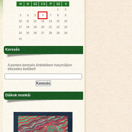
H
K
SZ
CS
P
SZ
V
1
2
3
4
5
6
7
8
9
10
11
12
13
14
15
16
17
18
19
20
21
22
23
24
25
26
27
28
29
30
31
Keresés
A pontos keresés érdekében használjon
ékezetes betűket!
Diákok munkái