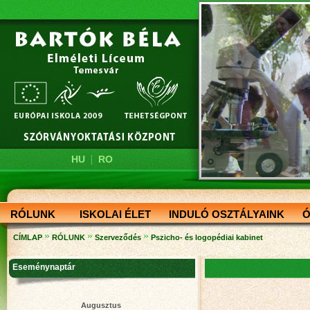
|
HU
RO
RÓLUNK
ISKOLAI ÉLET
INDULÓ OSZTÁLYAINK
Ó
»
»
»
CÍMLAP
RÓLUNK
Szerveződés
Pszicho- és logopédiai kabinet
Eseménynaptár
Augusztus