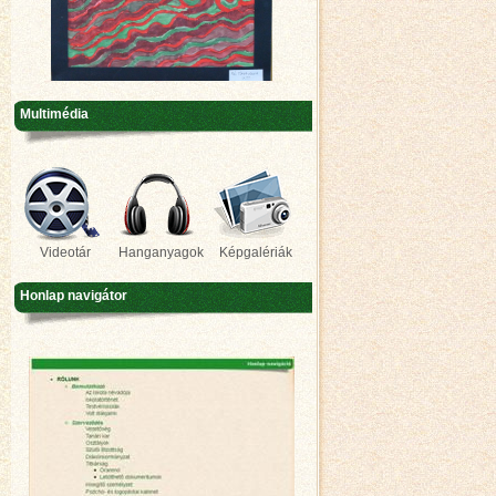
Multimédia
Videotár
Hanganyagok
Képgalériák
Honlap navigátor