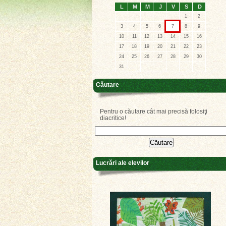
L
M
M
J
V
S
D
1
2
3
4
5
6
7
8
9
10
11
12
13
14
15
16
17
18
19
20
21
22
23
24
25
26
27
28
29
30
31
Căutare
Pentru o căutare cât mai precisă folosiţi
diacritice!
Lucrări ale elevilor