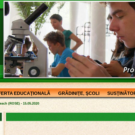
FERTA EDUCAŢIONALĂ
GRĂDINIŢE, ŞCOLI
SUSŢINĂTOR
each (ROSE) - 15.05.2020