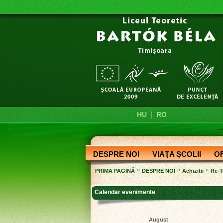
|
HU
RO
DESPRE NOI
VIAŢA ŞCOLII
O
»
»
»
PRIMA PAGINĂ
DESPRE NOI
Achizitii
Re-T
Calendar evenimente
August