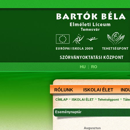
|
HU
RO
RÓLUNK
ISKOLAI ÉLET
IND
»
»
»
CÍMLAP
ISKOLAI ÉLET
Tehetségpont
Tále
Eseménynaptár
Augusztus