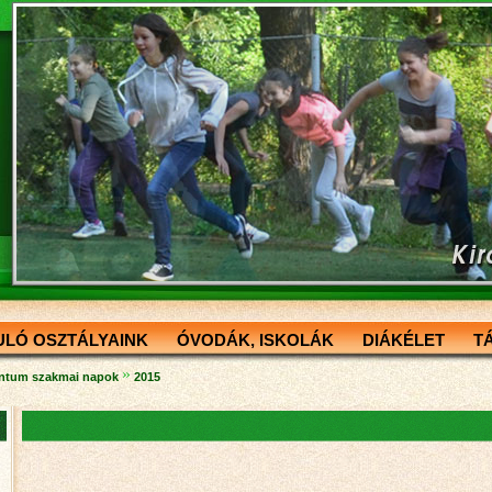
ULÓ OSZTÁLYAINK
ÓVODÁK, ISKOLÁK
DIÁKÉLET
T
»
ntum szakmai napok
2015