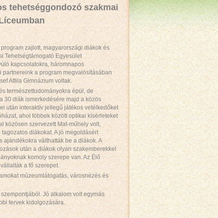
os tehetséggondozó szakmai
i Líceumban
 program zajlott, magyarországi diákok és
Misi Tehetségtámogató Egyesület
nyúló kapcsolatokra, háromnapos
li partnereink a program megvalósításában
f Attila Gimnázium voltak.
- és természettudományokra épül, de
t a 30 diák ismerkedésére majd a közös
után interaktív jellegű játékos vetélkedőket
zat, ahol többek között optikai kísérleteket
al közösen szervezett Mat-műhely volt,
ő tagozatos diákokat. A jó megoldásért
s ajándékokra válthatták be a diákok. A
alkozások után a diákok olyan szakemberekkel
mányoknak komoly szerepe van. Az Élő
állalták a fő szerepet.
gramokat múzeumlátogatás, városnézés és
k szempontjából. Jó alkalom volt egymás
bi tervek kidolgozására.