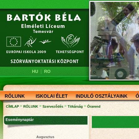
|
HU
RO
RÓLUNK
ISKOLAI ÉLET
INDULÓ OSZTÁLYAINK
Ó
»
»
»
»
CÍMLAP
RÓLUNK
Szerveződés
Titkárság
Órarend
Eseménynaptár
Augusztus