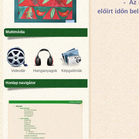
- Az elmúlt 
előírt időn be
Multimédia
Videotár
Hanganyagok
Képgalériák
Honlap navigátor