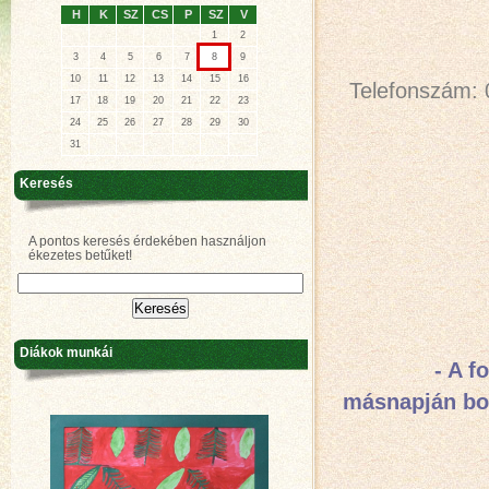
H
K
SZ
CS
P
SZ
V
1
2
3
4
5
6
7
8
9
10
11
12
13
14
15
16
Telefonszám: 
17
18
19
20
21
22
23
24
25
26
27
28
29
30
31
Napon
Keresés
A pontos keresés érdekében használjon
ékezetes betűket!
Diákok munkái
- A folyó is
másnapján boc