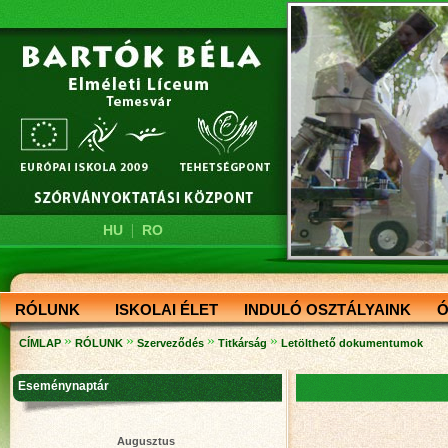
|
HU
RO
RÓLUNK
ISKOLAI ÉLET
INDULÓ OSZTÁLYAINK
Ó
»
»
»
»
CÍMLAP
RÓLUNK
Szerveződés
Titkárság
Letölthető dokumentumok
Eseménynaptár
Augusztus