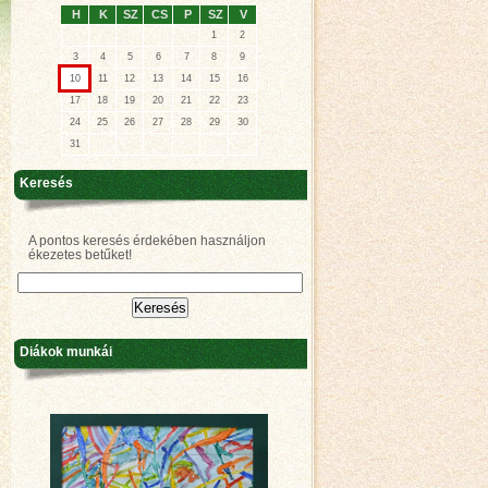
H
K
SZ
CS
P
SZ
V
1
2
3
4
5
6
7
8
9
10
11
12
13
14
15
16
17
18
19
20
21
22
23
24
25
26
27
28
29
30
31
Keresés
A pontos keresés érdekében használjon
ékezetes betűket!
Diákok munkái