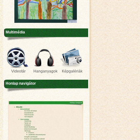
Multimédia
Videotár
Hanganyagok
Képgalériák
Honlap navigátor