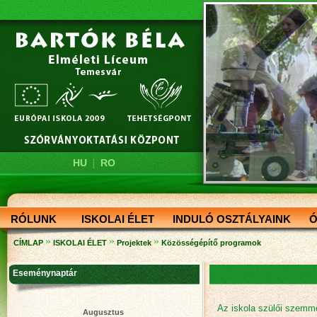
|
HU
RO
RÓLUNK
ISKOLAI ÉLET
INDULÓ OSZTÁLYAINK
Ó
»
»
»
CÍMLAP
ISKOLAI ÉLET
Projektek
Közösségépítő programok
Eseménynaptár
Az iskola szülői szemmel
Augusztus