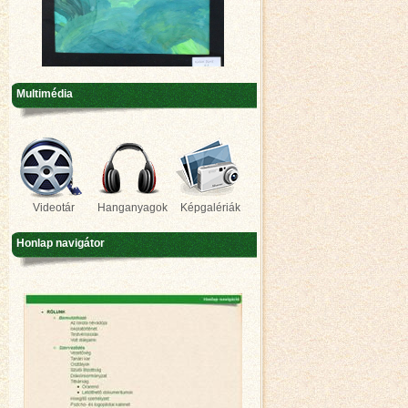
Multimédia
Videotár
Hanganyagok
Képgalériák
Honlap navigátor