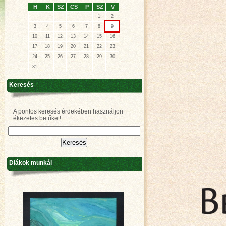
H
K
SZ
CS
P
SZ
V
1
2
3
4
5
6
7
8
9
10
11
12
13
14
15
16
17
18
19
20
21
22
23
24
25
26
27
28
29
30
31
Keresés
A pontos keresés érdekében használjon
ékezetes betűket!
Diákok munkái