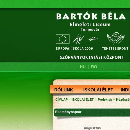
|
HU
RO
RÓLUNK
ISKOLAI ÉLET
IND
»
»
»
CÍMLAP
ISKOLAI ÉLET
Projektek
Közössé
Eseménynaptár
Augusztus