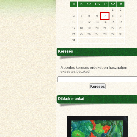
H
K
SZ
CS
P
SZ
V
1
2
3
4
5
6
7
8
9
10
11
12
13
14
15
16
17
18
19
20
21
22
23
24
25
26
27
28
29
30
31
Keresés
A pontos keresés érdekében használjon
ékezetes betűket!
Diákok munkái