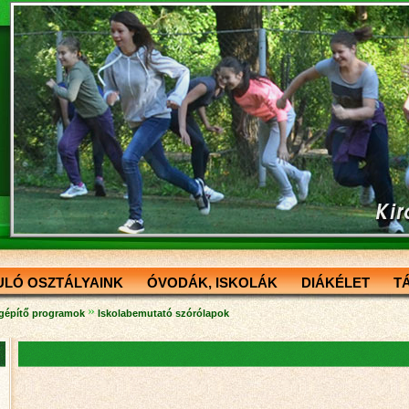
ULÓ OSZTÁLYAINK
ÓVODÁK, ISKOLÁK
DIÁKÉLET
T
»
gépítő programok
Iskolabemutató szórólapok