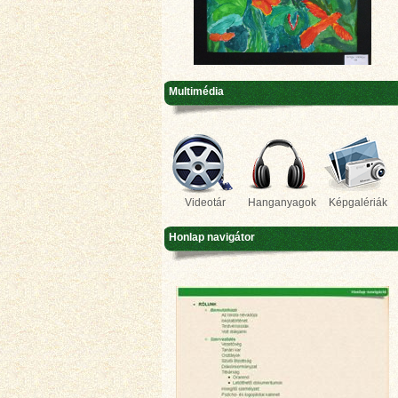
Multimédia
Videotár
Hanganyagok
Képgalériák
Honlap navigátor