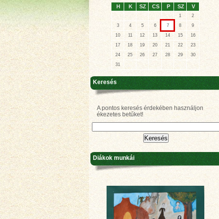
H
K
SZ
CS
P
SZ
V
1
2
3
4
5
6
7
8
9
10
11
12
13
14
15
16
17
18
19
20
21
22
23
24
25
26
27
28
29
30
31
Keresés
A pontos keresés érdekében használjon
ékezetes betűket!
Diákok munkái