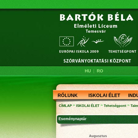
|
HU
RO
RÓLUNK
ISKOLAI ÉLET
IND
»
»
»
CÍMLAP
ISKOLAI ÉLET
Tehetségpont
Tale
Eseménynaptár
Augusztus