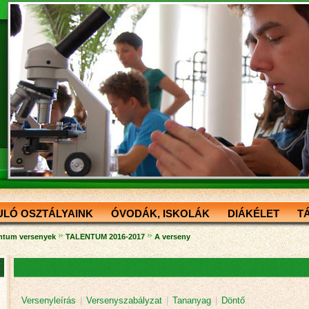
ULÓ OSZTÁLYAINK
ÓVODÁK, ISKOLÁK
DIÁKÉLET
T
»
»
ntum versenyek
TALENTUM 2016-2017
A verseny
Versenyleírás
|
Versenyszabályzat
|
Tananyag
|
Döntő