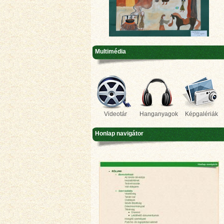
Multimédia
Videotár
Hanganyagok
Képgalériák
Honlap navigátor