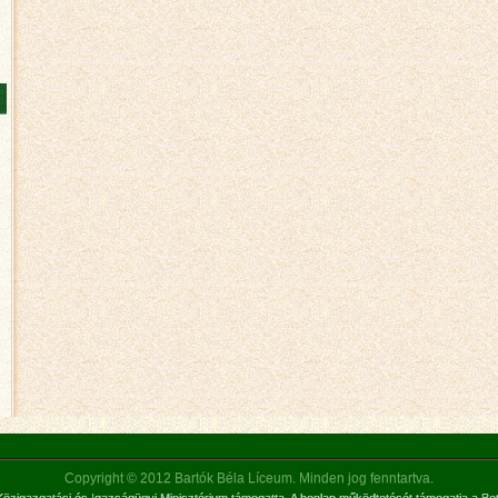
Copyright © 2012 Bartók Béla Líceum. Minden jog fenntartva.