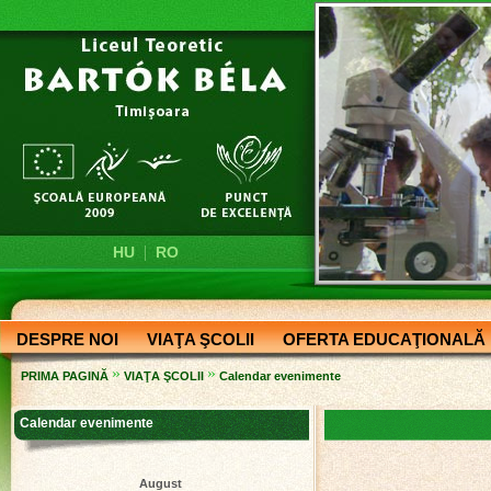
|
HU
RO
DESPRE NOI
VIAŢA ŞCOLII
OFERTA EDUCAŢIONALĂ
»
»
PRIMA PAGINĂ
VIAŢA ŞCOLII
Calendar evenimente
Calendar evenimente
August