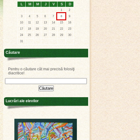
L
M
M
J
V
S
D
1
2
3
4
5
6
7
8
9
10
11
12
13
14
15
16
17
18
19
20
21
22
23
24
25
26
27
28
29
30
31
Căutare
Pentru o căutare cât mai precisă folosiţi
diacritice!
Lucrări ale elevilor