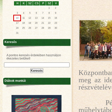
H
K
SZ
CS
P
SZ
V
1
2
3
4
5
6
7
8
9
10
11
12
13
14
15
16
17
18
19
20
21
22
23
24
25
26
27
28
29
30
31
Keresés
A pontos keresés érdekében használjon
ékezetes betűket!
Központban
meg az ide
Diákok munkái
részvételév
Pé
műhelytáb