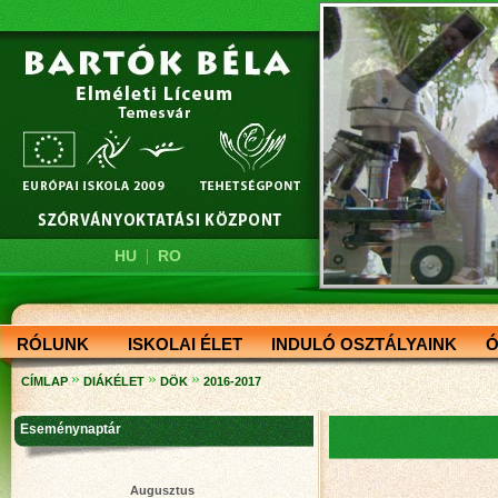
|
HU
RO
RÓLUNK
ISKOLAI ÉLET
INDULÓ OSZTÁLYAINK
Ó
»
»
»
CÍMLAP
DIÁKÉLET
DÖK
2016-2017
Eseménynaptár
Augusztus