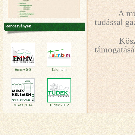
A mű
tudással ga
Rendezvények
Kös
támogatásá
Emmv 5-8
Talentum
Mikes 2014
Tudek 2012