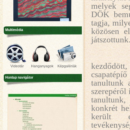
melyek seg
DÖK bemuta
tagja, mily
közösen e
Multimédia
játszottunk
kezdődött
Videotár
Hanganyagok
Képgalériák
csapatépíő
Honlap navigátor
tanultunk 
szerepéről
tanultunk
konkrét he
került e
tevékenység