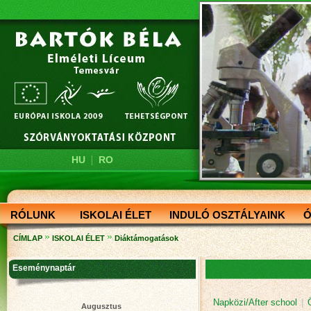
|
HU
RO
RÓLUNK
ISKOLAI ÉLET
INDULÓ OSZTÁLYAINK
Ó
»
»
CÍMLAP
ISKOLAI ÉLET
Diáktámogatások
Eseménynaptár
Napközi/After school
|
Augusztus