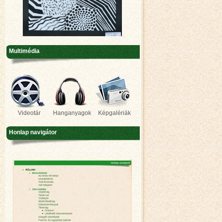
Multimédia
Videotár
Hanganyagok
Képgalériák
Honlap navigátor