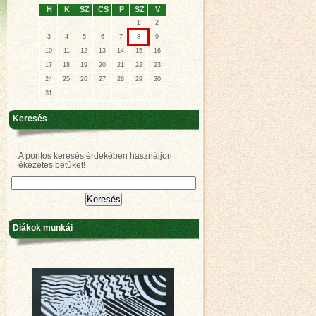
H
K
SZ
CS
P
SZ
V
1
2
3
4
5
6
7
8
9
10
11
12
13
14
15
16
17
18
19
20
21
22
23
24
25
26
27
28
29
30
31
Keresés
A pontos keresés érdekében használjon
ékezetes betűket!
Diákok munkái