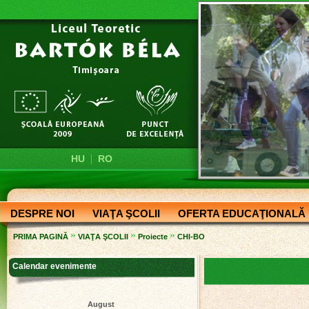
|
HU
RO
DESPRE NOI
VIAŢA ŞCOLII
OFERTA EDUCAŢIONALĂ
»
»
»
PRIMA PAGINĂ
VIAŢA ŞCOLII
Proiecte
CHI-BO
Calendar evenimente
August