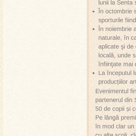
lunii la Senta
În octombrie s
sporturile fii
În noiembrie a
naturale, în ca
aplicate şi de
locală, unde s
înfiinţate mai
La începutul l
producțiilor a
Evenimentul fina
partenerul din
50 de copii și c
Pe lângă premii
în mod clar un b
cu alte școli, c