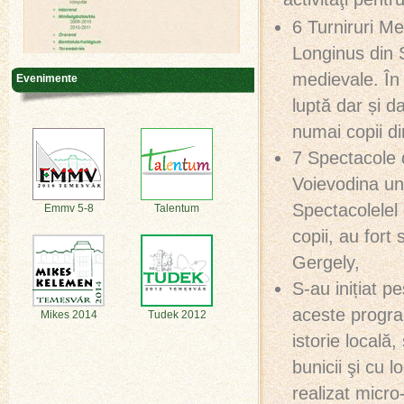
6 Turniruri Me
Longinus din S
medievale. În 
Evenimente
luptă dar și d
numai copii din
7 Spectacole d
Voievodina und
Spectacolelel 
Emmv 5-8
Talentum
copii, au fort
Gergely,
S-au inițiat pe
aceste program
Mikes 2014
Tudek 2012
istorie locală
bunicii şi cu l
realizat micro