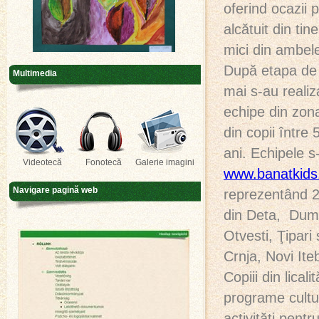
oferind ocazii 
alcătuit din tin
mici din ambele 
După etapa de p
Multimedia
mai s-au realiz
echipe din zona
din copii între
ani. Echipele s-
Videotecă
Fonotecă
Galerie imagini
www.banatkids
Navigare pagină web
reprezentând 20
din Deta, Dumb
Otvesti, Ţipari
Crnja, Novi It
Copiii din lical
programe cultur
activităţi pentr