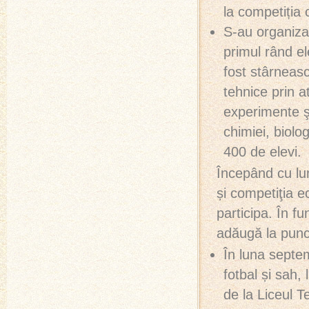
la competiția
S-au organizat 
primul rând el
fost stârnească
tehnice prin a
experimente şi
chimiei, biolog
400 de elevi.
Începând cu lu
și competiţia e
participa. În f
adăugă la puncta
În luna septem
fotbal și sah,
de la Liceul T