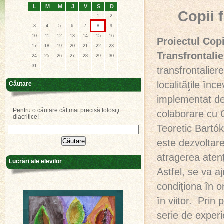
L
M
M
J
V
S
D
Copii f
1
2
3
4
5
6
7
8
9
10
11
12
13
14
15
16
Proiectul Copi
17
18
19
20
21
22
23
Transfrontalie
24
25
26
27
28
29
30
31
transfrontalier
localităţile înc
Căutare
implementat de
Pentru o căutare cât mai precisă folosiţi
colaborare cu C
diacritice!
Teoretic Bartók
este dezvoltarea
atragerea atenţi
Lucrări ale elevilor
Astfel, se va aj
condiţiona în o
în viitor. Prin 
serie de experi