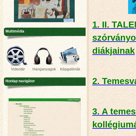
1. II. TA
Multimédia
szórványo
diákjainak
Videotár
Hanganyagok
Képgalériák
2. Temesv
Honlap navigátor
3. A temes
kollégium