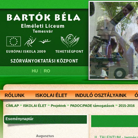
|
HU
RO
RÓLUNK
ISKOLAI ÉLET
INDULÓ OSZTÁLYAINK
Ó
»
»
»
»
CÍMLAP
ISKOLAI ÉLET
Projektek
PADOC/PADE támogatások
2015-2016
Eseménynaptár
Augusztus
II. TALENTUM - termész