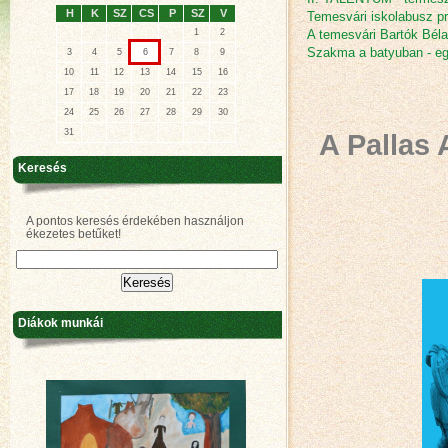
H
K
SZ
CS
P
SZ
V
Temesvári iskolabusz p
1
2
A temesvári Bartók Bél
Szakma a batyuban - eg
3
4
5
6
7
8
9
10
11
12
13
14
15
16
17
18
19
20
21
22
23
24
25
26
27
28
29
30
31
A Pallas
Keresés
A pontos keresés érdekében használjon
ékezetes betűket!
Diákok munkái