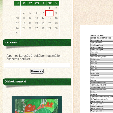
H
K
SZ
CS
P
SZ
V
1
2
3
4
5
6
7
8
9
10
11
12
13
14
15
16
17
18
19
20
21
22
23
24
25
26
27
28
29
30
31
Keresés
A pontos keresés érdekében használjon
ékezetes betűket!
Diákok munkái