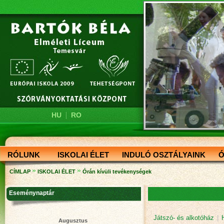
|
HU
RO
RÓLUNK
ISKOLAI ÉLET
INDULÓ OSZTÁLYAINK
Ó
»
»
CÍMLAP
ISKOLAI ÉLET
Órán kívüli tevékenységek
Eseménynaptár
Játszó- és alkotóház
|
Augusztus