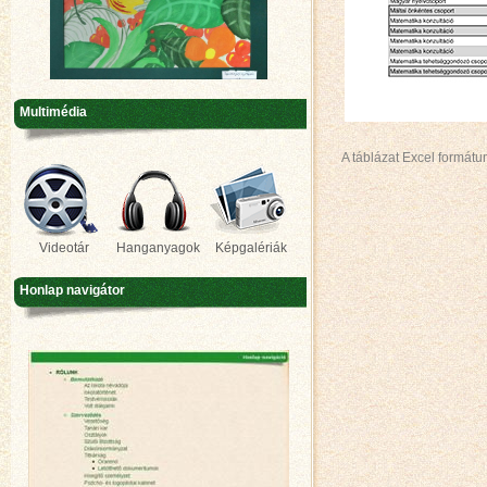
Multimédia
A táblázat Excel formátu
Videotár
Hanganyagok
Képgalériák
Honlap navigátor