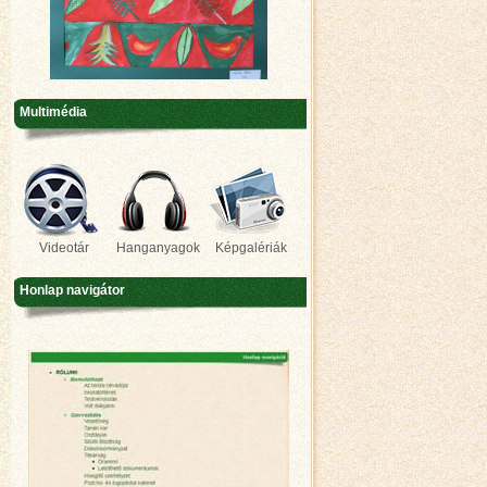
Multimédia
Videotár
Hanganyagok
Képgalériák
Honlap navigátor