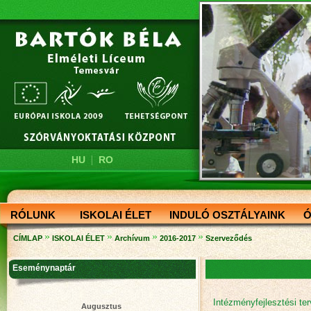
|
HU
RO
RÓLUNK
ISKOLAI ÉLET
INDULÓ OSZTÁLYAINK
Ó
»
»
»
»
CÍMLAP
ISKOLAI ÉLET
Archívum
2016-2017
Szerveződés
Eseménynaptár
Intézményfejlesztési ter
Augusztus