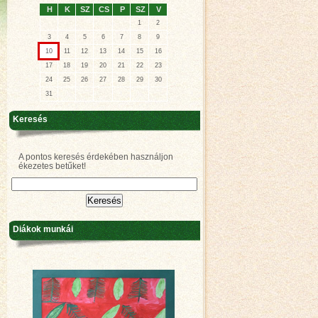
H
K
SZ
CS
P
SZ
V
1
2
3
4
5
6
7
8
9
10
11
12
13
14
15
16
17
18
19
20
21
22
23
24
25
26
27
28
29
30
31
Keresés
A pontos keresés érdekében használjon
ékezetes betűket!
Diákok munkái