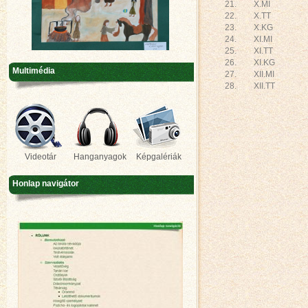
21.
X.MI
22.
X.TT
23.
X.KG
24.
XI.MI
25.
XI.TT
26.
XI.KG
Multimédia
27.
XII.MI
28.
XII.TT
Videotár
Hanganyagok
Képgalériák
Honlap navigátor