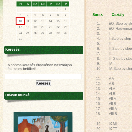
H
K
SZ
CS
P
SZ
V
1
2
Sorsz.
Osztály
3
4
5
6
7
8
9
10
11
12
13
14
15
16
1.
EO Step by st
17
18
19
20
21
22
23
2.
EO Hagyomán
24
25
26
27
28
29
30
3.
I.
4.
I. Step by step
31
5.
II.
6.
II. Step by step
Keresés
7.
III.
8.
III. Step by ste
9.
IV.
A pontos keresés érdekében használjon
10.
IV. Step by s
ékezetes betűket!
11.
V.A
12.
V.B
13.
VI.A
14.
VI.B
Diákok munkái
15.
VII.A
16.
VII.B
17.
VIII.A
18.
VIII.B
19.
IX.MI
20.
IX.TT