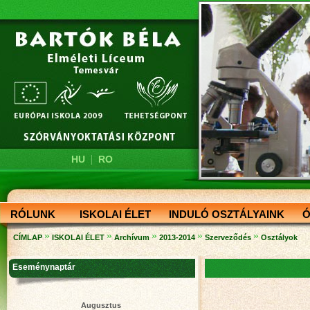
|
HU
RO
RÓLUNK
ISKOLAI ÉLET
INDULÓ OSZTÁLYAINK
Ó
»
»
»
»
»
CÍMLAP
ISKOLAI ÉLET
Archívum
2013-2014
Szerveződés
Osztályok
Eseménynaptár
Augusztus