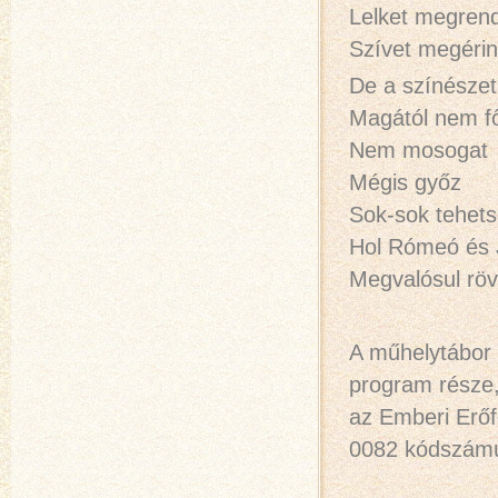
Lelket megrend
Szívet megérin
De a színészet
Magától nem f
Nem mosogat
Mégis győz
Sok-sok tehet
Hol Rómeó és J
Megvalósul röv
A műhelytábor
program része,
az Emberi Erő
0082 kódszámú 