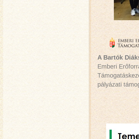
A Bartók Diá
Emberi Erőforr
Támogatáskezel
pályázati támo