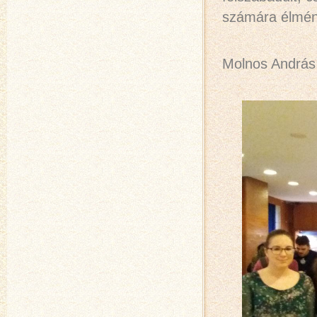
számára élmén
Molnos András