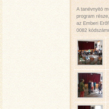
A tanévnyitó m
program része,
az Emberi Erő
0082 kódszámú 