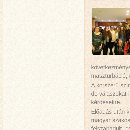
következményei
maszturbáció, 
A korszerű szí
de válaszokat 
kérdésekre.
Előadás után k
magyar szakos 
felszabadult, 