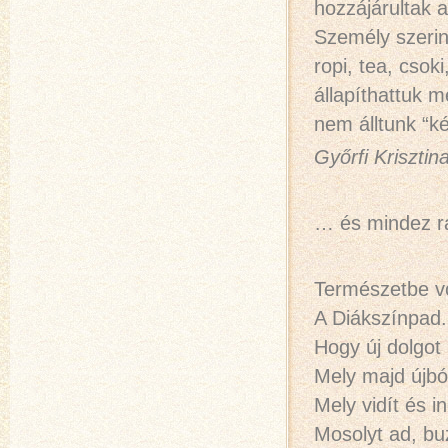
hozzájárultak 
Személy szerin
ropi, tea, csok
állapíthattuk m
nem álltunk “k
Győrfi Krisztin
… és mindez r
Természetbe v
A Diákszínpad.
Hogy új dolgot
Mely majd újból
Mely vidít és in
Mosolyt ad, bu