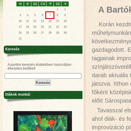
H
K
SZ
CS
P
SZ
V
A Bartó
1
2
3
4
5
6
7
8
9
10
11
12
13
14
15
16
Korán kezdtük 
17
18
19
20
21
22
23
műhelymunkán v
24
25
26
27
28
29
30
31
következmények
gazdagodott. E
Keresés
tagjainak impr
A pontos keresés érdekében használjon
színjátszóveté
ékezetes betűket!
darab aktuális
játszva. Itthon
főként középis
Diákok munkái
előtt Sárospata
Tavasszal els
ahol diák- és f
improvizáció pá