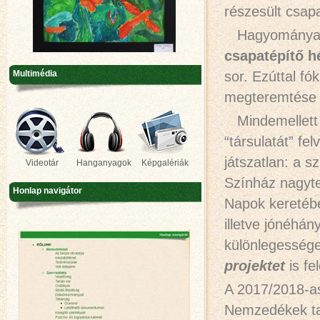
részesült csap
Hagyományaink
csapatépítő h
sor. Ezúttal f
Multimédia
megteremtése é
Mindemellett a
“társulatát” fe
játszatlan: a 
Videotár
Hanganyagok
Képgalériák
Színház nagyte
Honlap navigátor
Napok keretébe
illetve jónéhán
különlegessége
projektet
is fe
A 2017/2018-a
Nemzedékek tal