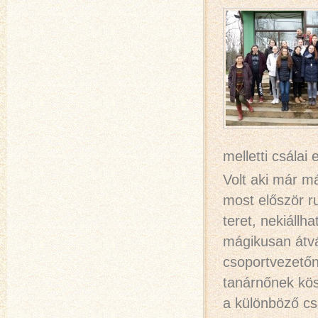
melletti csálai
Volt aki már má
most először r
teret, nekiáll
mágikusan átvá
csoportvezető
tanárnőnek kös
a különböző cs