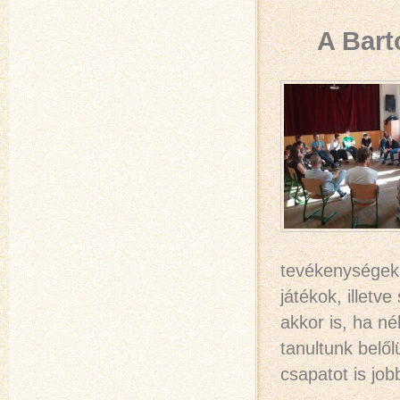
A Bart
tevékenységekke
játékok, illet
akkor is, ha n
tanultunk belő
csapatot is jo