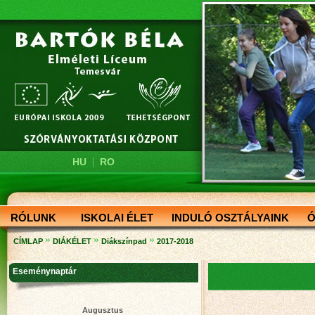
|
HU
RO
RÓLUNK
ISKOLAI ÉLET
INDULÓ OSZTÁLYAINK
Ó
»
»
»
CÍMLAP
DIÁKÉLET
Diákszínpad
2017-2018
Eseménynaptár
Augusztus