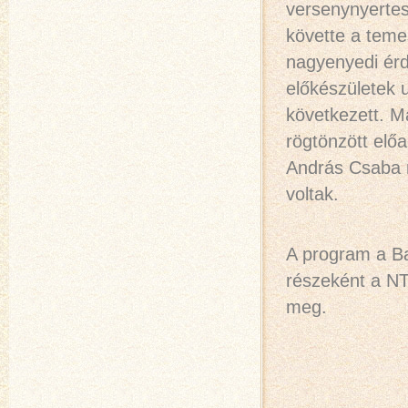
versenynyertes
követte a teme
nagyenyedi érd
előkészületek 
következett. M
rögtönzött elő
András Csaba m
voltak.
A program a B
részeként a N
meg.