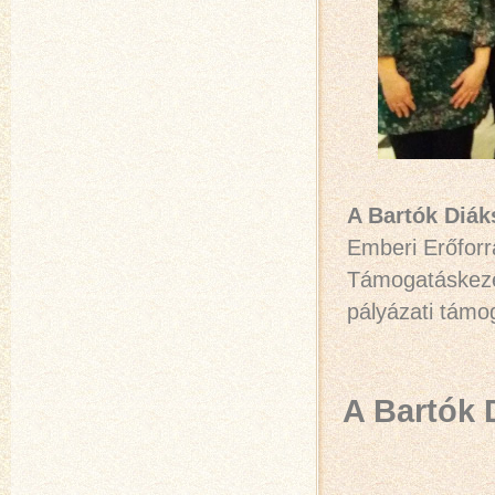
A Bartók Diá
Emberi Erőforr
Támogatáskezel
pályázati támo
A Bartók 