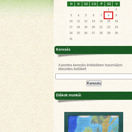
H
K
SZ
CS
P
SZ
V
1
2
3
4
5
6
7
8
9
10
11
12
13
14
15
16
17
18
19
20
21
22
23
24
25
26
27
28
29
30
31
Keresés
A pontos keresés érdekében használjon
ékezetes betűket!
Diákok munkái