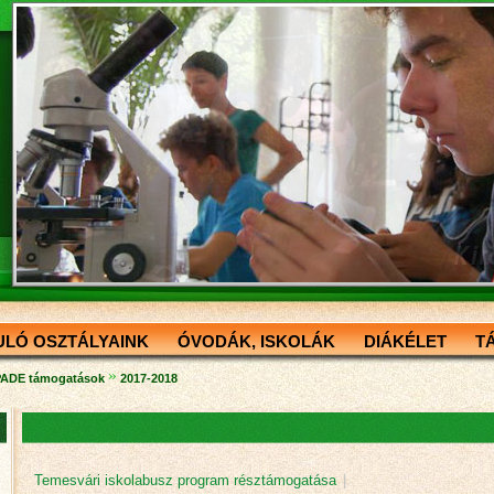
ULÓ OSZTÁLYAINK
ÓVODÁK, ISKOLÁK
DIÁKÉLET
T
»
ADE támogatások
2017-2018
Temesvári iskolabusz program résztámogatása
|