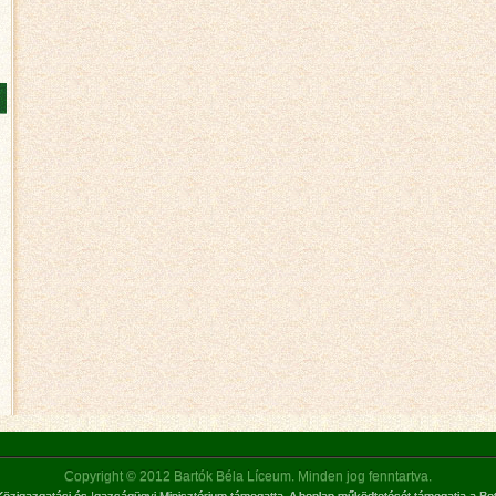
Copyright © 2012 Bartók Béla Líceum. Minden jog fenntartva.