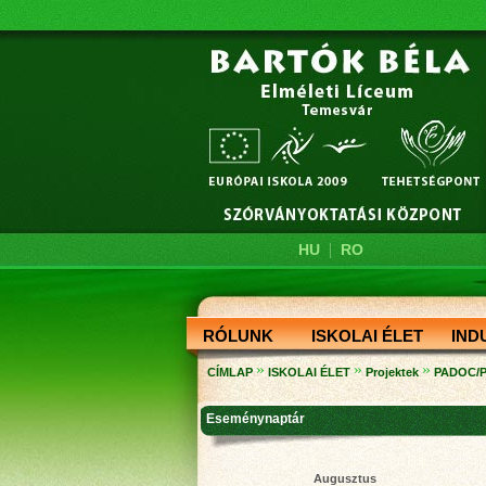
|
HU
RO
RÓLUNK
ISKOLAI ÉLET
IND
»
»
»
CÍMLAP
ISKOLAI ÉLET
Projektek
PADOC/P
Eseménynaptár
Augusztus