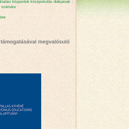
tatási központok középiskolás diákjainak
|
k számára
|
rése
y támogatásával megvalósuló