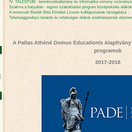
IV. TALENTUM - természettudomány és informatika verseny szórványok
Szakma a batyuban - egyéni szakoktatási program középiskolás diáko
A temesvári Bartók Béla Elméleti Líceum kollégiumának támogatása
|
Tehetséggondozó tanárok és tehetséges diákok eredményeinek elisme
A Pallas Athéné Domus Educationis Alapítván
programok
2017-2018