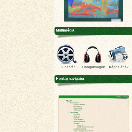
Multimédia
Videotár
Hanganyagok
Képgalériák
Honlap navigátor