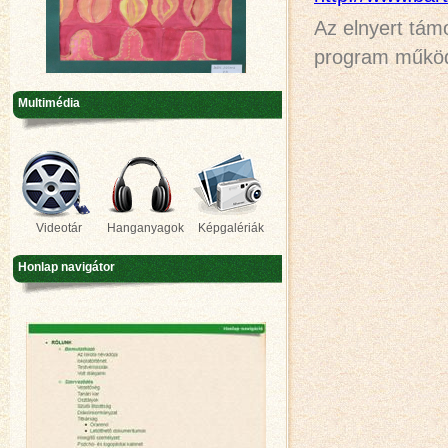
Az elnyert tám
program működé
Multimédia
Videotár
Hanganyagok
Képgalériák
Honlap navigátor