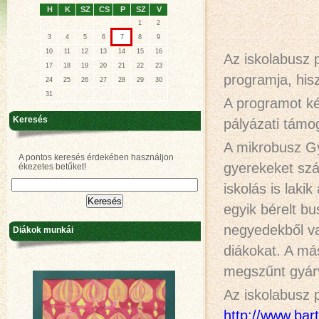
H
K
SZ
CS
P
SZ
V
1
2
3
4
5
6
7
8
9
10
11
12
13
14
15
16
Az iskolabusz 
17
18
19
20
21
22
23
programja, hisz
24
25
26
27
28
29
30
31
A programot ké
Keresés
pályázati támo
A mikrobusz Gy
A pontos keresés érdekében használjon
gyerekeket szál
ékezetes betűket!
iskolás is laki
egyik bérelt bus
negyedekből va
Diákok munkái
diákokat. A má
megszűnt gyárv
Az iskolabusz p
http://www.ba