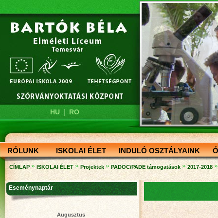
|
HU
RO
RÓLUNK
ISKOLAI ÉLET
INDULÓ OSZTÁLYAINK
Ó
»
»
»
»
»
CÍMLAP
ISKOLAI ÉLET
Projektek
PADOC/PADE támogatások
2017-2018
Eseménynaptár
Augusztus