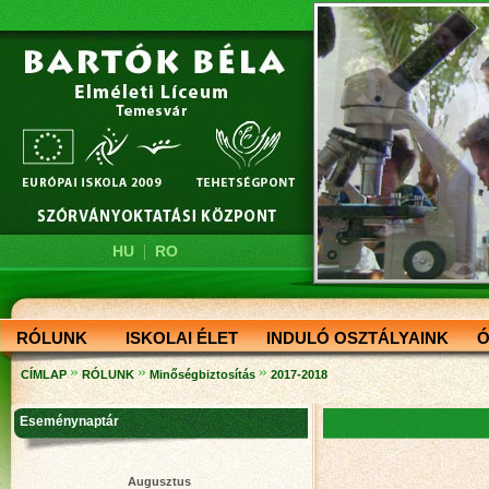
|
HU
RO
RÓLUNK
ISKOLAI ÉLET
INDULÓ OSZTÁLYAINK
Ó
»
»
»
CÍMLAP
RÓLUNK
Minőségbiztosítás
2017-2018
Eseménynaptár
Augusztus