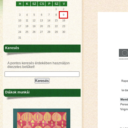
H
K
SZ
CS
P
SZ
V
1
2
3
4
5
6
7
8
9
10
11
12
13
14
15
16
17
18
19
20
21
22
23
24
25
26
27
28
29
30
31
Keresés
A pontos keresés érdekében használjon
ékezetes betűket!
Diákok munkái