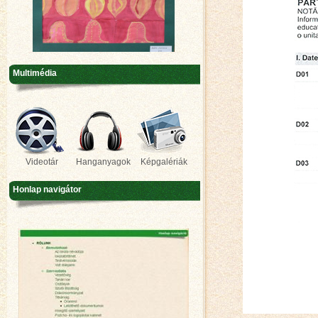
Multimédia
Videotár
Hanganyagok
Képgalériák
Honlap navigátor