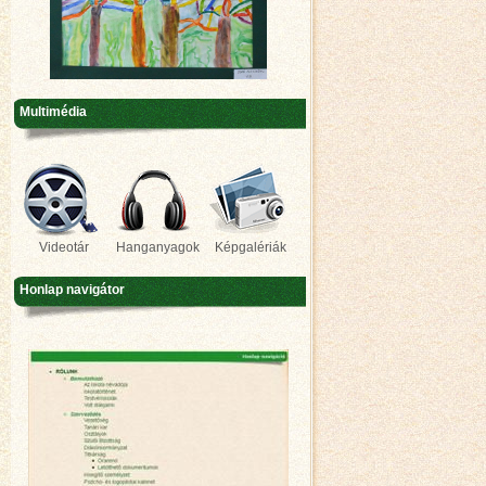
Multimédia
Videotár
Hanganyagok
Képgalériák
Honlap navigátor