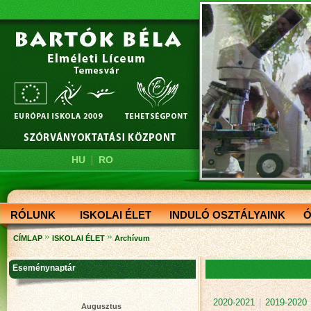
|
HU
RO
RÓLUNK
ISKOLAI ÉLET
INDULÓ OSZTÁLYAINK
Ó
»
»
CÍMLAP
ISKOLAI ÉLET
Archívum
Eseménynaptár
2020-2021
|
2019-2020
Augusztus