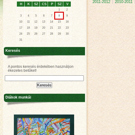
2011-2012
|
2010-2011
H
K
SZ
CS
P
SZ
V
1
2
3
4
5
6
7
8
9
10
11
12
13
14
15
16
17
18
19
20
21
22
23
24
25
26
27
28
29
30
31
Keresés
A pontos keresés érdekében használjon
ékezetes betűket!
Diákok munkái