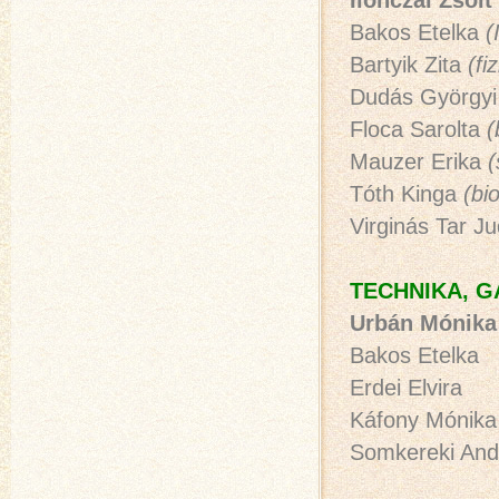
Ilonczai Zsolt
Bakos Etelka
(
Bartyik Zita
(fi
Dudás György
Floca Sarolta
(
Mauzer Erika
(
Tóth Kinga
(
bi
Virginás Tar J
TECHNIKA, 
Urbán Mónika
Bakos Etelka
Erdei Elvira
Káfony Mónika
Somkereki And