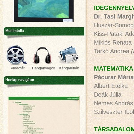
IDEGENNYEL
Dr. Tasi Margi
Huszár-Somogy
Multimédia
Kiss-Pataki A
Miklós Renáta
Tarkó Andrea
(
MATEMATIKA
Videotár
Hanganyagok
Képgalériák
Păcurar Mária
Honlap navigátor
Albert Etelka
Deák Júlia
Nemes András
Szilveszter Ibo
TÁRSADALO