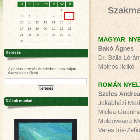
H
K
SZ
CS
P
SZ
V
Szakma
1
2
3
4
5
6
7
8
9
10
11
12
13
14
15
16
17
18
19
20
21
22
23
24
25
26
27
28
29
30
MAGYAR NYE
31
Bakó Ágnes
Keresés
Dr. Balla Lórán
Molnos Ildikó
A pontos keresés érdekében használjon
ékezetes betűket!
ROMÁN NYEL
Szeles Andre
Diákok munkái
Jakabházi Mar
Miclea Geanin
Moldoveanu Me
Veres Iris-Zefir