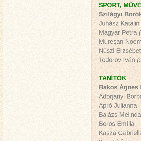
SPORT, MŰVÉ
S
zilágyi Boró
Juhász Katalin 
Magyar Petra
Mureşan Noé
Nüszl Erzsébe
Todorov Iván
(
TANÍTÓK
Bakos Ágnes 
Adorjányi Borb
Apró Julianna
Balázs Melinda
Boros Emília
Kasza Gabriell