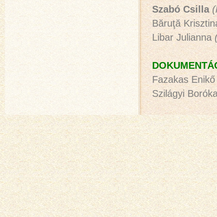
Szabó Csilla
(
Băruţă Kriszti
Libar Julianna
DOKUMENTÁC
Fazakas Enikő
Szilágyi Borók