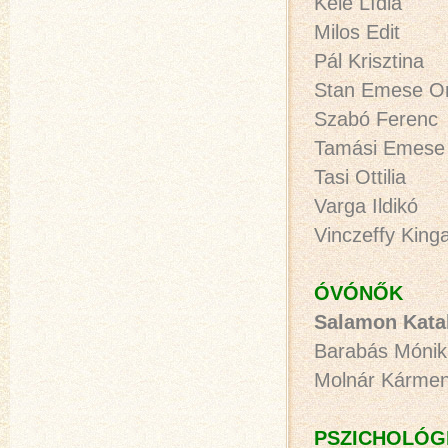
Kele Lídia
Milos Edit
Pál Krisztina
Stan Emese Or
Szabó Ferenc
Tamási Emese
Tasi Ottilia
Varga Ildikó
Vinczeffy King
ÓVÓNŐK
Salamon Kata
Barabás Mónik
Molnár Kárme
PSZICHOLÓGI