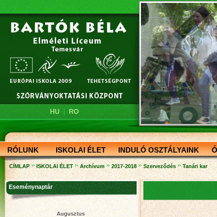
|
HU
RO
RÓLUNK
ISKOLAI ÉLET
INDULÓ OSZTÁLYAINK
Ó
»
»
»
»
»
CÍMLAP
ISKOLAI ÉLET
Archívum
2017-2018
Szerveződés
Tanári kar
Eseménynaptár
Augusztus