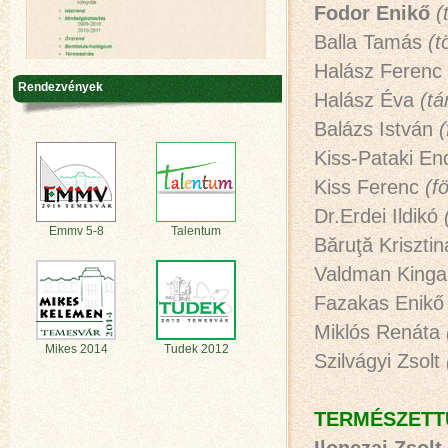
Fodor Enikő
(
Balla Tamás
(t
Halász Ferenc
Rendezvények
Halász Éva
(t
Balázs István
(
Kiss-Pataki E
Kiss Ferenc
(f
Dr.Erdei Ildikó
Emmv 5-8
Talentum
Băruţă Kriszti
Valdman King
Fazakas Enik
Miklós Renáta
Mikes 2014
Tudek 2012
Szilvágyi Zsolt
TERMÉSZETT