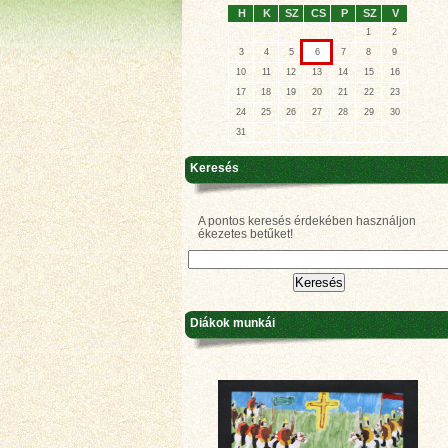
H
K
SZ
CS
P
SZ
V
1
2
3
4
5
6
7
8
9
10
11
12
13
14
15
16
17
18
19
20
21
22
23
24
25
26
27
28
29
30
31
Keresés
A pontos keresés érdekében használjon
ékezetes betűket!
Diákok munkái