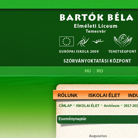
|
HU
RO
RÓLUNK
ISKOLAI ÉLET
IND
»
»
»
CÍMLAP
ISKOLAI ÉLET
Archívum
2017-20
Eseménynaptár
Augusztus