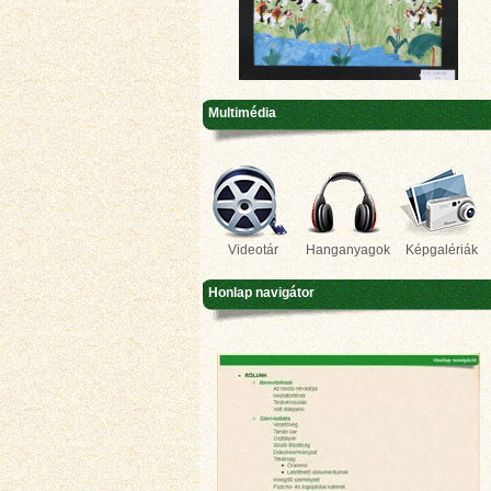
Multimédia
Videotár
Hanganyagok
Képgalériák
Honlap navigátor