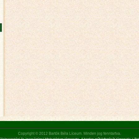
Copyright © 2012 Bartók Béla Líceum. Minden jog fenntartva.