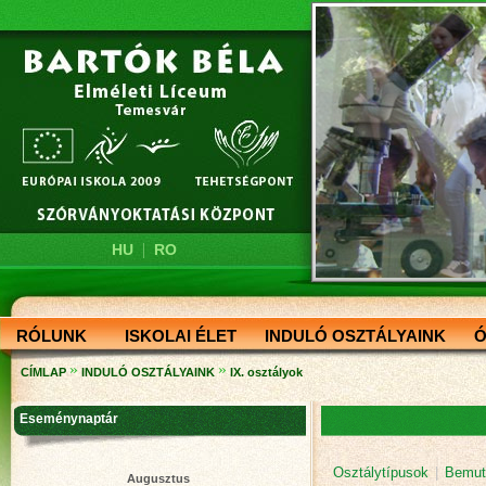
|
HU
RO
RÓLUNK
ISKOLAI ÉLET
INDULÓ OSZTÁLYAINK
Ó
»
»
CÍMLAP
INDULÓ OSZTÁLYAINK
IX. osztályok
Eseménynaptár
Osztálytípusok
|
Bemuta
Augusztus