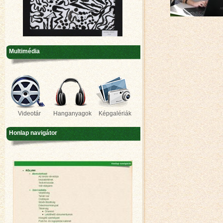
Multimédia
Videotár
Hanganyagok
Képgalériák
Honlap navigátor