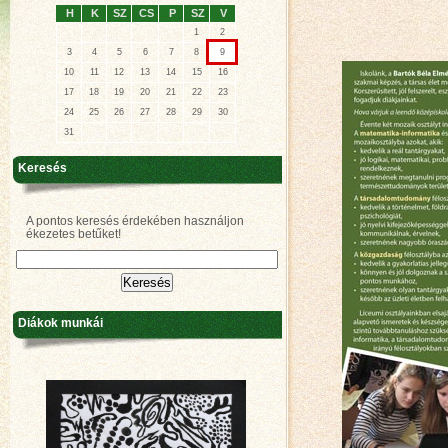
H
K
SZ
CS
P
SZ
V
1
2
3
4
5
6
7
8
9
10
11
12
13
14
15
16
17
18
19
20
21
22
23
24
25
26
27
28
29
30
31
Keresés
A pontos keresés érdekében használjon
ékezetes betűket!
Diákok munkái