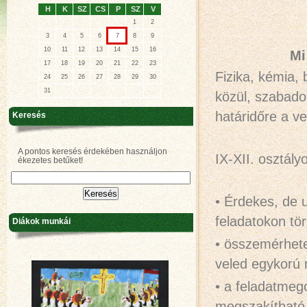
H
K
SZ
CS
P
SZ
V
1
2
3
4
5
6
7
8
9
10
11
12
13
14
15
16
Mi
17
18
19
20
21
22
23
Fizika, kémia
24
25
26
27
28
29
30
31
közül, szabadon
határidőre a ve
Keresés
A pontos keresés érdekében használjon
IX-XII. osztály
ékezetes betűket!
• Érdekes, de 
feladatokon tör
Diákok munkái
• összemérhete
veled egykorú 
• a feladatmeg
megszakítható 