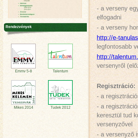
- a verseny eg
elfogadni
- a verseny hon
Rendezvények
http://e-tanula
legfontosabb v
http://talentum
versenyről (elő
Emmv 5-8
Talentum
Regisztráció:
- a regisztráci
- a regisztrác
Mikes 2014
Tudek 2012
keresztül tud 
versenyzővel
- a versenyző i