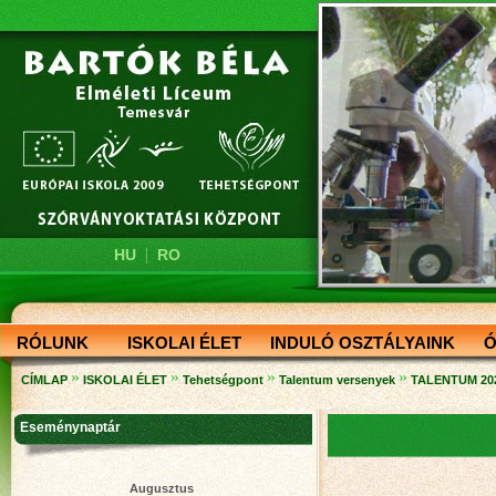
|
HU
RO
RÓLUNK
ISKOLAI ÉLET
INDULÓ OSZTÁLYAINK
Ó
»
»
»
»
CÍMLAP
ISKOLAI ÉLET
Tehetségpont
Talentum versenyek
TALENTUM 202
Eseménynaptár
Augusztus