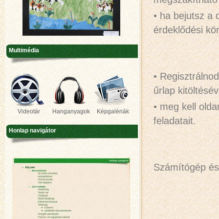
• ha bejutsz 
érdeklődési kör
Multimédia
• Regisztrálno
űrlap kitöltésé
• meg kell olda
Videotár
Hanganyagok
Képgalériák
feladatait.
Honlap navigátor
Számítógép és 