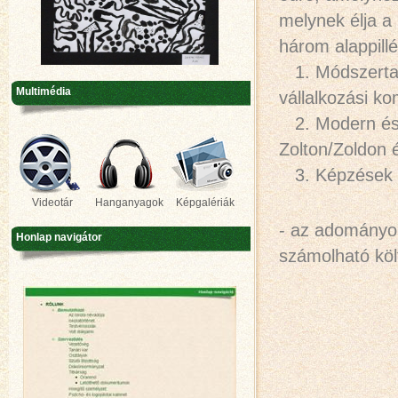
melynek élja a
három alappillé
1. Módszertan 
Multimédia
vállalkozási k
2. Modern és 
Zolton/Zoldon
3. Képzések s
Videotár
Hanganyagok
Képgalériák
- az adományok
Honlap navigátor
számolható köl