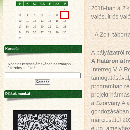
H
K
SZ
CS
P
SZ
V
2018-ban a 2%-
1
2
valósult és val
3
4
5
6
7
8
9
10
11
12
13
14
15
16
17
18
19
20
21
22
23
24
25
26
27
28
29
30
- A Zolti tábor
31
Keresés
A pályázatról r
A Határon átn
A pontos keresés érdekében használjon
ékezetes betűket!
Interreg V-A 
támogatásával, 
programban rés
projekt hármas
Diákok munkái
a Szórvány Ala
gondozásában v
márciusától 20
euro, amelyhez