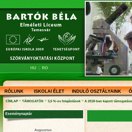
|
HU
RO
RÓLUNK
ISKOLAI ÉLET
INDULÓ OSZTÁLYAINK
Ó
»
»
»
CÍMLAP
TÁMOGATÓK
3,5 %-os felajánlások
A 2018-ban kapott támogatáso
Eseménynaptár
Augusztus