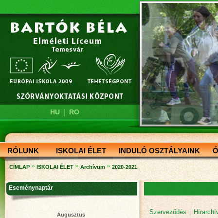
|
HU
RO
RÓLUNK
ISKOLAI ÉLET
INDULÓ OSZTÁLYAINK
Ó
»
»
»
CÍMLAP
ISKOLAI ÉLET
Archívum
2020-2021
Eseménynaptár
Szerveződés
|
Hírarch
Augusztus