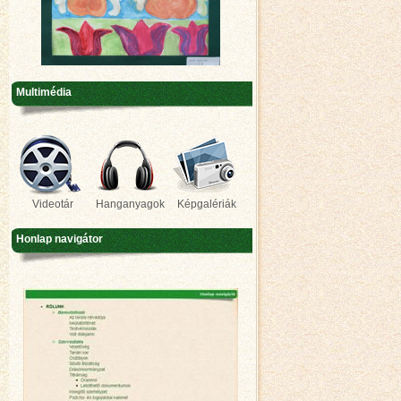
Multimédia
Videotár
Hanganyagok
Képgalériák
Honlap navigátor