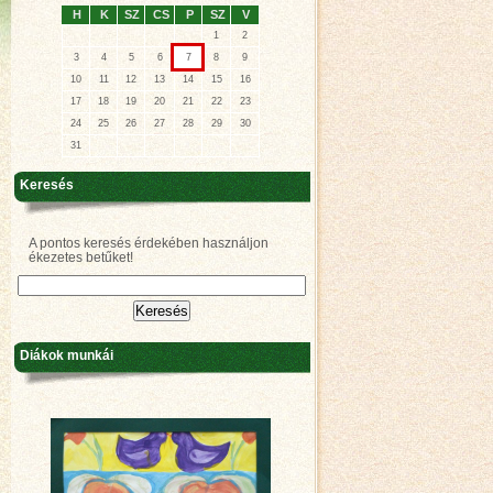
H
K
SZ
CS
P
SZ
V
1
2
3
4
5
6
7
8
9
10
11
12
13
14
15
16
17
18
19
20
21
22
23
24
25
26
27
28
29
30
31
Keresés
A pontos keresés érdekében használjon
ékezetes betűket!
Diákok munkái