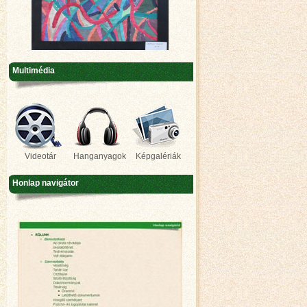
Multimédia
Videotár
Hanganyagok
Képgalériák
Honlap navigátor