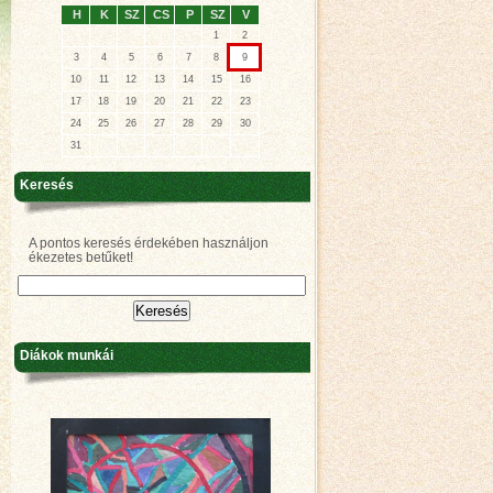
H
K
SZ
CS
P
SZ
V
1
2
3
4
5
6
7
8
9
10
11
12
13
14
15
16
17
18
19
20
21
22
23
24
25
26
27
28
29
30
31
Keresés
A pontos keresés érdekében használjon
ékezetes betűket!
Diákok munkái