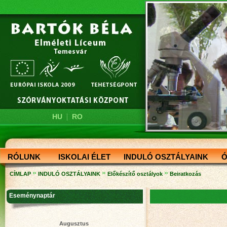
|
HU
RO
RÓLUNK
ISKOLAI ÉLET
INDULÓ OSZTÁLYAINK
Ó
»
»
»
CÍMLAP
INDULÓ OSZTÁLYAINK
Előkészítő osztályok
Beiratkozás
Eseménynaptár
Augusztus