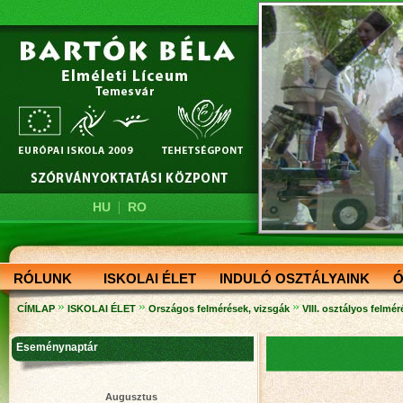
|
HU
RO
RÓLUNK
ISKOLAI ÉLET
INDULÓ OSZTÁLYAINK
Ó
»
»
»
CÍMLAP
ISKOLAI ÉLET
Országos felmérések, vizsgák
VIII. osztályos felmé
Eseménynaptár
Augusztus