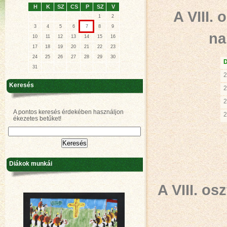
H
K
SZ
CS
P
SZ
V
A VIII.
1
2
3
4
5
6
7
8
9
na
10
11
12
13
14
15
16
17
18
19
20
21
22
23
24
25
26
27
28
29
30
31
2
Keresés
2
2
A pontos keresés érdekében használjon
2
ékezetes betűket!
Diákok munkái
A VIII. o