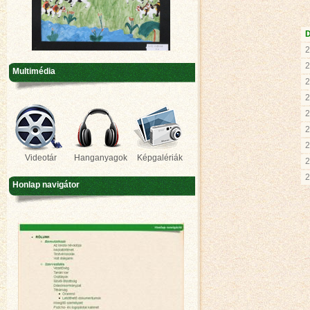
2
2
Multimédia
2
2
2
2
2
Videotár
Hanganyagok
Képgalériák
2
2
Honlap navigátor