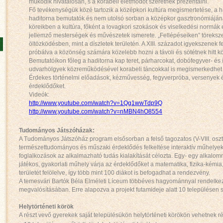
működik hivatalosan, s a korabeli életmódot szeretnék prezentálni.
Fő tevékenységük közé tartozik a középkori kultúra megismertetése, a
haditorna bemutatók és nem utolsó sorban a középkor gasztronómiájána
köreikben a kultúra, főként a lovagkori szokások és viselkedési normák e
jellemző mesterségek és művészetek ismerete. „Fellépéseiken” töreksze
öltözködésben, mint a díszletek területén. A XIII. századot igyekszenek fe
próbálva a közönség számára közelebb hozni a távoli és sötétnek hitt k
Bemutatóikon főleg a haditorna kap teret, párharcokat, dobófegyver- és 
udvarhölgyek közreműködésével korabeli táncokkal is megismerkedhe
Érdekes történelmi előadások, kézművesség, fegyverpróba, versenyek é
érdeklődőket.
Videók:
http://www.youtube.com/watch?v=1Qg1wwTdp9Q
http://www.youtube.com/watch?v=nMBN4hO8554
Tudományos Játszóházak:
A Tudományos Játszóház program elsősorban a felső tagozatos (V-VIII. osztá
természettudományos és műszaki érdeklődés felkeltése interaktív műhelyek
foglalkozások az alkalmazható tudás kialakítását célozta. Egy- egy alkalo
játékos, gyakorlati műhely várja az érdeklődőket a matematika, fizika-kémia, 
területét felölelve, így több mint 100 diákot is befogadhat a rendezvény.
A temesvári Bartók Béla Elméleti Líceum többéves hagyománnyal rendelk
megvalósításában. Erre alapozva a projekt futamideje alatt 10 települése
Helytörténeti körök
A részt vevő gyerekek saját településükön helytörténeti körökön vehetnek ré