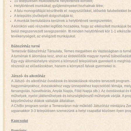
10 településen működtetünk helytörténeti köröket;
Helytörténeti munkákat, gyűjteményeket hozhatnak létre;
A falu monográfiáját készíthetik el: nagyszülőkkel, idősebb falubeliekkel 
A település jövőképét dolgozhatják ki;
A munkák bemutatásra kerülnek a helytörténeti seregszemlén;
A körökön való részvétel legfőbb hozadéka, hogy az elkészített munkájuk 
belül megszervezett seregszemlén. Itt minden helytörténeti kör 1-1 elkészíte
tevékenységeit, az elvégzett munkájukat.
Bábszínház turné
Temesvár Bábszínház Társulata, Temes megyében és Vajdaságban is turnéz
A turnénak 6 állomása lesz, ahol az érdeklődők magyar nyelvű bábelőadás
Egy-egy állomáshelyre viszont a környező települések gyerekeit is meghívjuk
részesül az előadásokban, hanem a környező falvak gyermekei is.
Játszó- és alkotóház
A Játszó- és alkotóház óvodások és kisiskolások részére tervezett program
hagyományokhoz, évszakokhoz vagy ünnepekhez kapcsolódó témája, mely ö
farsangolás, húsvétvárás, Anyák Napja, Föld Napja stb.). Az óvodásokat és k
műhelyek, nyelvi játékműhelyek és készségfejlesztő műhelyek várják. A 
képzőművész diákok vállalják általában.
A ChiBo program során a Temesváron már működő Játszóház mintájára Zent
ugyanakkor 3-3 településen szervezünk a helyi csapattal közösen ilyen pr
Kapcsolat
Románia: