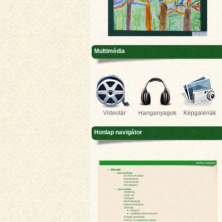
Multimédia
Videotár
Hanganyagok
Képgalériák
Honlap navigátor