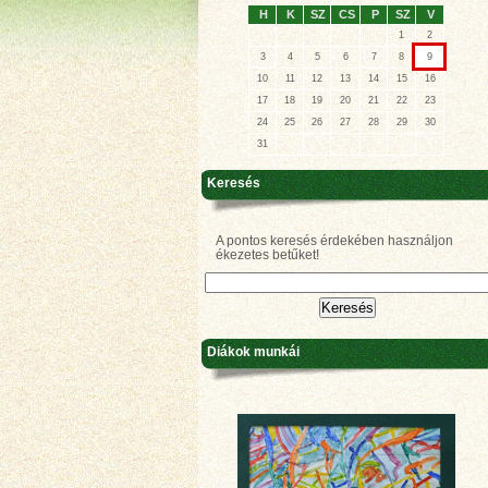
H
K
SZ
CS
P
SZ
V
1
2
3
4
5
6
7
8
9
10
11
12
13
14
15
16
17
18
19
20
21
22
23
24
25
26
27
28
29
30
31
Keresés
A pontos keresés érdekében használjon
ékezetes betűket!
Diákok munkái