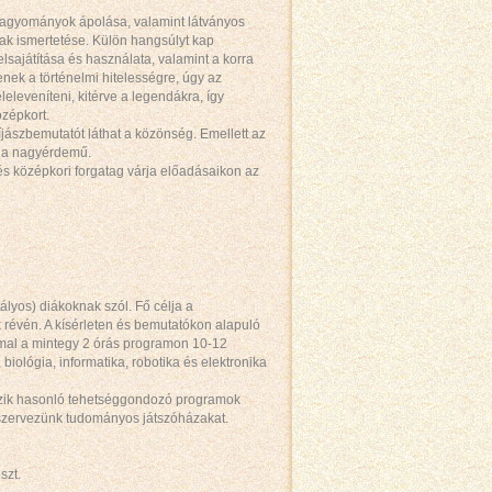
 hagyományok ápolása, valamint látványos
k ismertetése. Külön hangsúlyt kap
lsajátítása és használata, valamint a korra
nek a történelmi hitelességre, úgy az
leleveníteni, kitérve a legendákra, így
özépkort.
íjászbemutatót láthat a közönség. Emellett az
t a nagyérdemű.
s középkori forgatag várja előadásaikon az
lyos) diákoknak szól. Fő célja a
 révén. A kísérleten és bemutatókon alapuló
mmal a mintegy 2 órás programon 10-12
biológia, informatika, robotika és elektronika
ezik hasonló tehetséggondozó programok
n szervezünk tudományos játszóházakat.
szt.