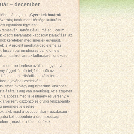
ruár – december
tében támogatott
„Gyerekek határok
zerbia) határ menti térsége kulturális
ötti egymásra figyelést.
 a temesvári Bartók Béla Elméleti Líceum
közötti folyamatos kapcsolat kialakítása, az
ramok keretében megismerjék egymást,
k is. A projekt meghatározó eleme az
, hiszen bár mindössze pár kilométer
 a másikról, annak kultúrájáról, értékeiről,
is mederbe terelése azáltal, hogy helyi
ységgel töltsük fel, felkeltsük az
ét oldalon erősödik a lokális-területi
ást, a jövőbeli cselekvést.
is ismerünk vagy alig ismerünk. Viszont a
alására is alig van lehetőség. Az elszigetelt
tkán alapozza meg teljesítmény és verseny. A
k a verseny ösztönző és olykor felszabadító
bi megmérettetésekre.
k, akik majd a jövőt politikai – gazdasági -
ilágába kell beépülnie a szomszédsági
elem -, máskor a közös értékek –