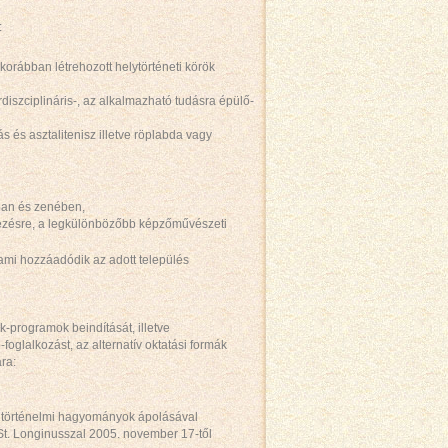
:
korábban létrehozott helytörténeti körök
iszciplináris-, az alkalmazható tudásra épülő-
s és asztalitenisz illetve röplabda vagy
ban és zenében,
dezésre, a legkülönbözőbb képzőművészeti
ami hozzáadódik az adott település
k-programok beindítását, illetve
oglalkozást, az alternatív oktatási formák
ra:
i történelmi hagyományok ápolásával
St. Longinusszal 2005. november 17-től