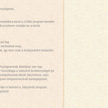
beszélgetve;
bemutatásra kerül a ChiBo program keretén
tt poszteren mutatja be a körök
ni fog.
t nézhetnek meg.
, így nem csak a kiválasztott 6 település
. A programnak általában van egy
sszefogja a sokszínű tevékenységet (pl.
isiskolásokat alkotó (kézműves, rajz)
program megszervezését pedagógusok,
án is beindul a Játszóház program,
ogramot.