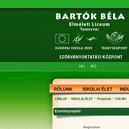
|
HU
RO
RÓLUNK
ISKOLAI ÉLET
IND
»
»
»
CÍMLAP
ISKOLAI ÉLET
Projektek
CHI-BO
Eseménynaptár
Augusztus