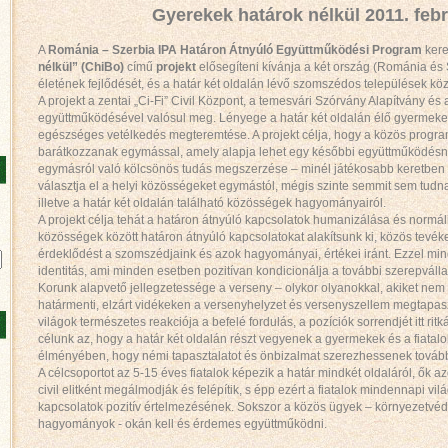
Gyerekek határok nélkül 2011. feb
A
Románia – Szerbia IPA Határon Átnyúló Együttműködési Program
kere
nélkül” (ChiBo)
című
projekt
elősegíteni kívánja a két ország (Románia és S
életének fejlődését, és a határ két oldalán lévő szomszédos települések köz
A projekt a zentai „Ci-Fi” Civil Központ, a temesvári Szórvány Alapítvány és
együttműködésével valósul meg. Lényege a határ két oldalán élő gyermekek 
egészséges vetélkedés megteremtése. A projekt célja, hogy a közös prog
barátkozzanak egymással, amely alapja lehet egy későbbi együttműködésne
egymásról való kölcsönös tudás megszerzése – minél játékosabb keretben -
választja el a helyi közösségeket egymástól, mégis szinte semmit sem tudnak
illetve a határ két oldalán található közösségek hagyományairól.
A projekt célja tehát a határon átnyúló kapcsolatok humanizálása és normál
közösségek között határon átnyúló kapcsolatokat alakítsunk ki, közös tevéken
érdeklődést a szomszédjaink és azok hagyományai, értékei iránt. Ezzel mindk
identitás, ami minden esetben pozitívan kondicionálja a további szerepvállal
Korunk alapvető jellegzetessége a verseny – olykor olyanokkal, akiket nem 
határmenti, elzárt vidékeken a versenyhelyzet és versenyszellem megtapaszt
világok természetes reakciója a befelé fordulás, a pozíciók sorrendjét itt ri
célunk az, hogy a határ két oldalán részt vegyenek a gyermekek és a fiatalo
élményében, hogy némi tapasztalatot és önbizalmat szerezhessenek továb
A célcsoportot az 5-15 éves fiatalok képezik a határ mindkét oldaláról, ők azo
civil elitként megálmodják és felépítik, s épp ezért a fiatalok mindennapi v
kapcsolatok pozitív értelmezésének. Sokszor a közös ügyek – környezetvéd
hagyományok - okán kell és érdemes együttműködni.