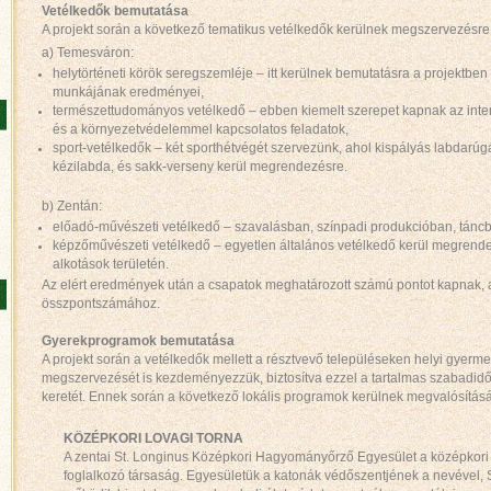
Vetélkedők bemutatása
A projekt során a következő tematikus vetélkedők kerülnek megszervezésre
a) Temesváron:
helytörténeti körök seregszemléje – itt kerülnek bemutatásra a projektben 
munkájának eredményei,
természettudományos vetélkedő – ebben kiemelt szerepet kapnak az interd
és a környezetvédelemmel kapcsolatos feladatok,
sport-vetélkedők – két sporthétvégét szervezünk, ahol kispályás labdarúgá
kézilabda, és sakk-verseny kerül megrendezésre.
b) Zentán:
előadó-művészeti vetélkedő – szavalásban, színpadi produkcióban, tánc
képzőművészeti vetélkedő – egyetlen általános vetélkedő kerül megren
alkotások területén.
Az elért eredmények után a csapatok meghatározott számú pontot kapnak, 
összpontszámához.
Gyerekprogramok bemutatása
A projekt során a vetélkedők mellett a résztvevő településeken helyi gyerme
megszervezését is kezdeményezzük, biztosítva ezzel a tartalmas szabadidő-f
keretét. Ennek során a következő lokális programok kerülnek megvalósításá
KÖZÉPKORI LOVAGI TORNA
A zentai St. Longinus Középkori Hagyományőrző Egyesület a középkor
foglalkozó társaság. Egyesületük a katonák védőszentjének a nevével, 