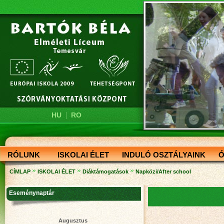
|
HU
RO
RÓLUNK
ISKOLAI ÉLET
INDULÓ OSZTÁLYAINK
Ó
»
»
»
CÍMLAP
ISKOLAI ÉLET
Diáktámogatások
Napközi/After school
Eseménynaptár
Augusztus