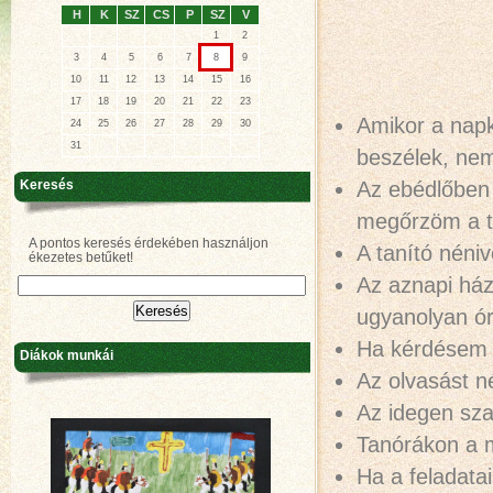
H
K
SZ
CS
P
SZ
V
1
2
3
4
5
6
7
8
9
10
11
12
13
14
15
16
17
18
19
20
21
22
23
Amikor a napk
24
25
26
27
28
29
30
31
beszélek, nem
Az ebédlőben
Keresés
megőrzöm a t
A pontos keresés érdekében használjon
A tanító néniv
ékezetes betűket!
Az aznapi ház
ugyanolyan ór
Ha kérdésem 
Diákok munkái
Az olvasást n
Az idegen sza
Tanórákon a m
Ha a feladata