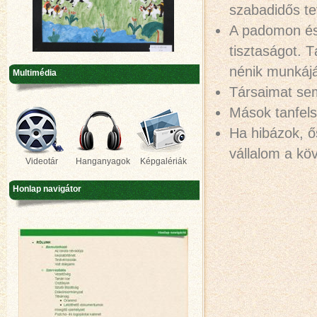
szabadidős te
A padomon és
tisztaságot. 
nénik munkáj
Multimédia
Társaimat sem
Mások tanfels
Ha hibázok, ő
vállalom a kö
Videotár
Hanganyagok
Képgalériák
Honlap navigátor