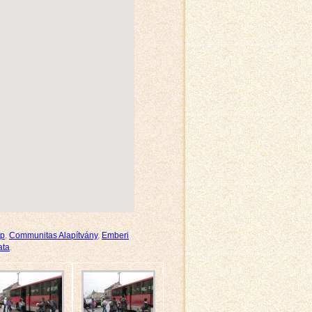
ap
,
Communitas Alapítvány
,
Emberi
ata
.