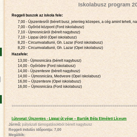
Iskolabusz program 2
Reggeli buszok az iskola fele:
7,00 - Újszentesről (bérelt busz, jelenleg közepes, a cég amint teheti, na
7,00 - Győröd központ (Ford iskolabusz)
7,10 - Újmosnicáról (bérelt nagybusz)
7,10 - Lippai útról (Opel iskolabusz)
8,20 - Circumvalatiunii, Gh. Lazar (Ford iskolabusz)
8,20 - Circumvalatiunii, Gh. Lazar (Opel iskolabusz)
Hazafele:
13,00 - Újmosnicára (bérelt nagybusz)
14,00 - Győrödre (Ford iskolabusz)
14,00 - Újszentesre (bérelt nagybusz)
14,00 – Újmosnicára, Medvesre (Opel iskolabusz)
16,00 – Újszentesre (Opel iskolabusz)
16,00 – Újmosnicára (Ford iskolabusz)
==========================================================
I.útvonal: Újszentes - Lippai út vége – Bartók Béla Elméleti Líceum
Jármű:
pályázati támogatásokból bérelt nagybusz
Reggeli indulás időpontja:
7,00
Megállók: