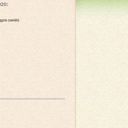
020:
gyra cseréli)
=================================