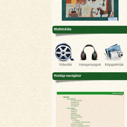
Multimédia
Videotár
Hanganyagok
Képgalériák
Honlap navigátor