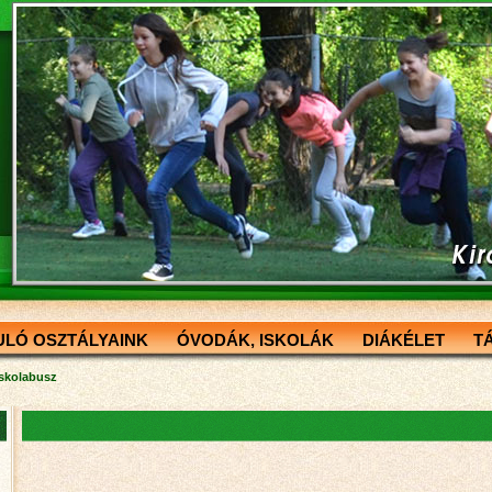
ULÓ OSZTÁLYAINK
ÓVODÁK, ISKOLÁK
DIÁKÉLET
T
Iskolabusz