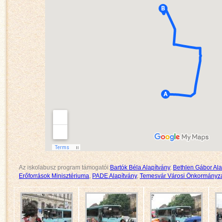
Az iskolabusz program támogatói:
Bartók Béla Alapítvány
,
Bethlen Gábor Al
Erőforrások Minisztériuma
,
PADE Alapítvány
,
Temesvár Városi Önkormányz