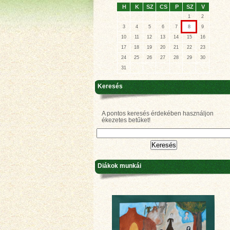
H
K
SZ
CS
P
SZ
V
1
2
3
4
5
6
7
8
9
10
11
12
13
14
15
16
17
18
19
20
21
22
23
24
25
26
27
28
29
30
31
Keresés
A pontos keresés érdekében használjon
ékezetes betűket!
Diákok munkái