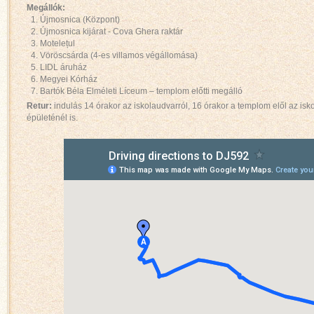
Megállók:
1. Újmosnica (Központ)
2. Újmosnica kijárat - Cova Ghera raktár
3. Motelețul
4. Vöröscsárda (4-es villamos végállomása)
5. LIDL áruház
6. Megyei Kórház
7. Bartók Béla Elméleti Líceum – templom előtti megálló
Retur:
indulás 14 órakor az iskolaudvarról, 16 órakor a templom elől az is
épületénél is.