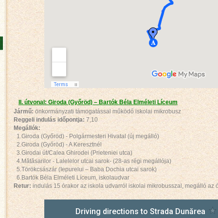
II. útvonal: Giroda (Győröd) – Bartók Béla Elméleti Líceum
Jármű:
önkormányzati támogatással működő iskolai mikrobusz
Reggeli indulás időpontja:
7,10
Megállók:
1.Giroda (Győröd) - Polgármesteri Hivatal (új megálló)
2.Giroda (Győröd) - A Keresztnél
3.Girodai út/Calea Ghirodei (Prieteniei utca)
4.Mătăsarilor - Lalelelor utcai sarok- (28-as régi megállója)
5.Törökcsászár (Iepurelui – Baba Dochia utcai sarok)
6.Bartók Béla Elméleti Líceum, iskolaudvar
Retur:
indulás 15 órakor az iskola udvarról iskolai mikrobusszal, megálló az 