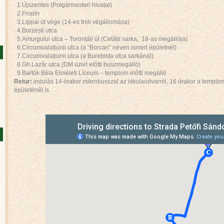
1.Újszentes (Polgármesteri hivatal)
2.Fropin
3.Lippai út vége (14-es troli végállomása)
4.Borzești utca
5.Amurgului utca – Torontáli út (Cetății sarka, 18-as megállója)
6.Circumvalațiunii utca (a “Borcan” néven ismert épületnél)
7.Circumvalațiunii utca (a Burebista utca sarkánál)
8.Gh.Lazăr utca (DM üzlet előtti buszmegálló)
9.Bartók Béla Elméleti Líceum – templom előtti megálló
Retur:
indulás 14 órakor mikrobusszal az iskolaudvarról, 16 órakor a templo
épületénél is.