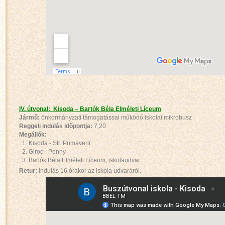
IV. útvonal: Kisoda – Bartók Béla Elméleti Líceum
Jármű:
önkormányzati támogatással működő iskolai mikrobusz
Reggeli indulás időpontja:
7,20
Megállók:
1. Kisoda - Str. Primaverii
2. Giroc - Penny
3. Bartók Béla Elméleti Líceum, iskolaudvar
Retur:
indulás 16 órakor az iskola udvaráról.