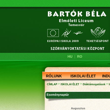
|
HU
RO
RÓLUNK
ISKOLAI ÉLET
IND
»
»
»
CÍMLAP
ISKOLAI ÉLET
Diáktámogatások
Eseménynaptár
Augusztus