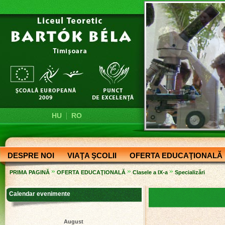
|
HU
RO
DESPRE NOI
VIAŢA ŞCOLII
OFERTA EDUCAŢIONALĂ
»
»
»
PRIMA PAGINĂ
OFERTA EDUCAŢIONALĂ
Clasele a IX-a
Specializări
Calendar evenimente
August