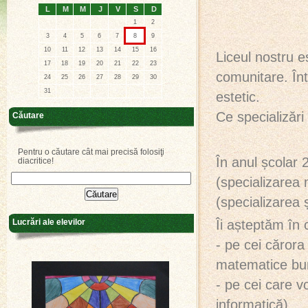
L
M
M
J
V
S
D
1
2
3
4
5
6
7
8
9
10
11
12
13
14
15
16
Liceul nostru es
17
18
19
20
21
22
23
comunitare. În
24
25
26
27
28
29
30
31
estetic.
Ce specializări 
Căutare
Pentru o căutare cât mai precisă folosiţi
În anul școlar 
diacritice!
(specializarea 
(specializarea ș
Îi așteptăm în 
Lucrări ale elevilor
- pe cei cărora 
matematice bun
- pe cei care 
informatică)