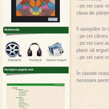
- pe cei care vo
clasa de științe
Îi așteptăm în 
Multimedia
- pe cei cărora
- pe cei care a
place să argu
- pe cei care v
Videotecă
Fonotecă
Galerie imagini
Navigare pagină web
În clasele noast
necesare pentru