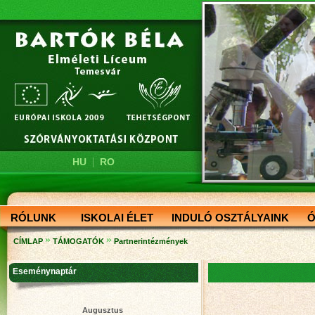
|
HU
RO
RÓLUNK
ISKOLAI ÉLET
INDULÓ OSZTÁLYAINK
Ó
»
»
CÍMLAP
TÁMOGATÓK
Partnerintézmények
Eseménynaptár
Augusztus