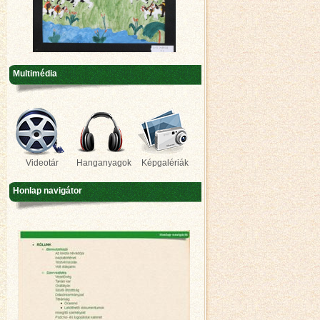
Multimédia
Videotár
Hanganyagok
Képgalériák
Honlap navigátor