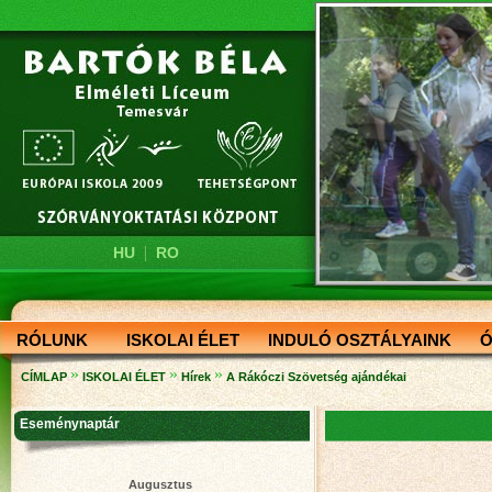
|
HU
RO
RÓLUNK
ISKOLAI ÉLET
INDULÓ OSZTÁLYAINK
Ó
»
»
»
CÍMLAP
ISKOLAI ÉLET
Hírek
A Rákóczi Szövetség ajándékai
Eseménynaptár
Augusztus