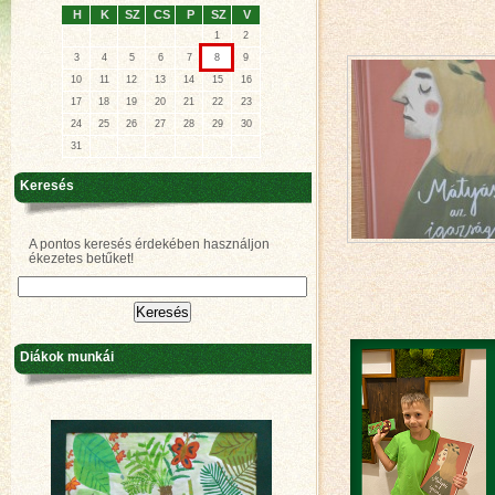
H
K
SZ
CS
P
SZ
V
1
2
3
4
5
6
7
8
9
10
11
12
13
14
15
16
17
18
19
20
21
22
23
24
25
26
27
28
29
30
31
Keresés
A pontos keresés érdekében használjon
ékezetes betűket!
Diákok munkái